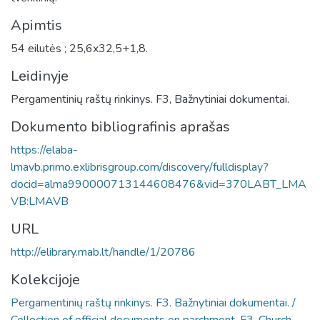
Apimtis
54 eilutės ; 25,6x32,5+1,8.
Leidinyje
Pergamentinių raštų rinkinys. F3, Bažnytiniai dokumentai.
Dokumento bibliografinis aprašas
https://elaba-
lmavb.primo.exlibrisgroup.com/discovery/fulldisplay?
docid=alma990000713144608476&vid=370LABT_LMA
VB:LMAVB
URL
http://elibrary.mab.lt/handle/1/20786
Kolekcijoje
Pergamentinių raštų rinkinys. F3. Bažnytiniai dokumentai. /
Collection of official documents on parchment. F3. Church