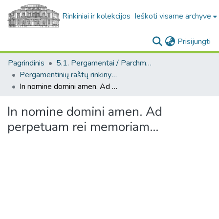
Rinkiniai ir kolekcijos
Ieškoti visame archyve
(c
Prisijungti
Pagrindinis
5.1. Pergamentai / Parchments
Pergamentinių raštų rinkinys. F3. Bažnytiniai dokumentai. / Collection of official documents on parchment. F3. Church documents.
In nomine domini amen. Ad perpetuam rei memoriam...
In nomine domini amen. Ad
perpetuam rei memoriam...