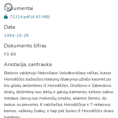
liama...
Dokumentai
71314.pdf
(4.43 MB)
Data
1494-10-28
Dokumento šifras
F3-69
Anotacija, santrauka
Bielicos valdytojo Nekrošiaus Volodkovičiaus raštas, kuriuo
Horodiščės bažnyčios klebonų išlaikymui užrašo kasmet po
tris grūdų dešimtines iš Horodiščės, Dročilovo ir Zaberdovo
dvarų, dešimtinę nuo arklių ir galvijų kaimenės, keturis saikus
medaus, laisvą nuo mokesčių smuklę, ariamos žemės, du
laukus su pievomis, 6 valstiečius Horodiščėje ir 7 nelaisvus
bernus, vaškinių žvakių, o taip pat žuvies iš Horodiščės dvaro
tvenkinių.