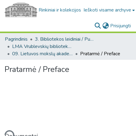
Rinkiniai ir kolekcijos
Ieškoti visame archyve
(c
Prisijungti
Pagrindinis
3. Bibliotekos leidiniai / Publications of the Library
LMA Vrublevskių bibliotekos darbai
09. Lietuvos mokslų akademijos Vrublevskių biblioteka, 9
Pratarmė / Preface
Pratarmė / Preface