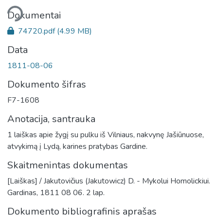
liama...
Dokumentai
74720.pdf
(4.99 MB)
Data
1811-08-06
Dokumento šifras
F7-1608
Anotacija, santrauka
1 laiškas apie žygį su pulku iš Vilniaus, nakvynę Jašiūnuose,
atvykimą į Lydą, karines pratybas Gardine.
Skaitmenintas dokumentas
[Laiškas] / Jakutovičius (Jakutowicz) D. - Mykolui Homolickiui.
Gardinas, 1811 08 06. 2 lap.
Dokumento bibliografinis aprašas