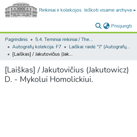
Rinkiniai ir kolekcijos
Ieškoti visame archyve
(c
Prisijungti
Pagrindinis
5.4. Teminiai rinkiniai / Thematic collections
Autografų kolekcija. F7
Laiškai: raidė "J" (Autografų kolekcija. F7)
[Laiškas] / Jakutovičius (Jakutowicz) D. - Mykolui Homolickiui.
[Laiškas] / Jakutovičius (Jakutowicz)
D. - Mykolui Homolickiui.