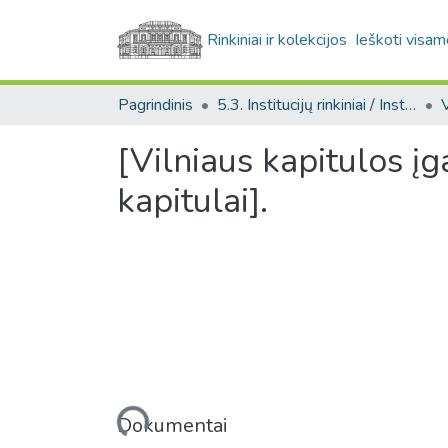
Rinkiniai ir kolekcijos
Ieškoti visam
Pagrindinis
5.3. Institucijų rinkiniai / Institutional collections
[Vilniaus kapitulos įg
kapitulai].
Įkeliama...
Dokumentai