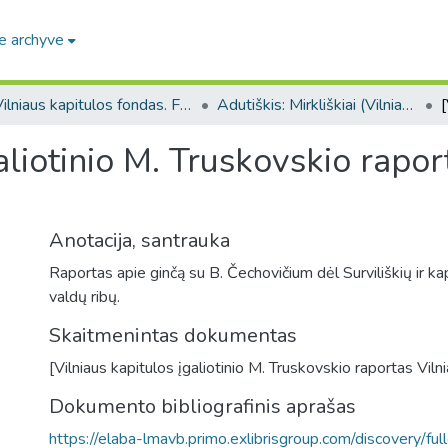
e archyve
Vilniaus kapitulos fondas. F43
Adutiškis: Mirkliškiai (Vilniaus kapitulos fondas. F43. Bažnytinės valdos)
aliotinio M. Truskovskio rapor
Anotacija, santrauka
Raportas apie ginčą su B. Čechovičium dėl Surviliškių ir kap
valdų ribų.
Skaitmenintas dokumentas
[Vilniaus kapitulos įgaliotinio M. Truskovskio raportas Viln
Dokumento bibliografinis aprašas
https://elaba-lmavb.primo.exlibrisgroup.com/discovery/ful