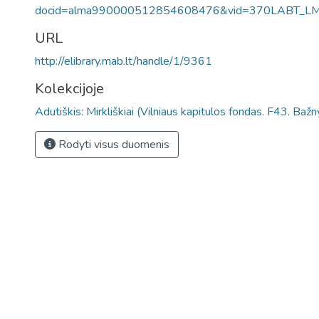
docid=alma990000512854608476&vid=370LABT_L
URL
http://elibrary.mab.lt/handle/1/9361
Kolekcijoje
Adutiškis: Mirkliškiai (Vilniaus kapitulos fondas. F43. Baž
Rodyti visus duomenis