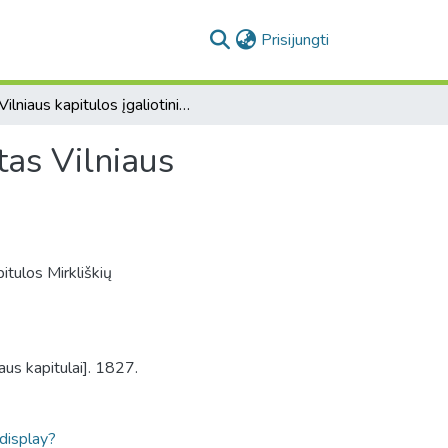
(current)
Prisijungti
[Vilniaus kapitulos įgaliotinio M. Truskovskio raportas Vilniaus kapitulai].
tas Vilniaus
itulos Mirkliškių
iaus kapitulai]. 1827.
ldisplay?