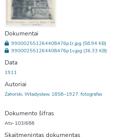
Dokumentai
990002551264408476p1r.jpg
(58.94 KB)
990002551264408476p1v.jpg
(36.33 KB)
Data
1911
Autoriai
Zahorski, Władysław, 1858–1927, fotografas
Dokumento šifras
Atv-103/688
Skaitmenintas dokumentas