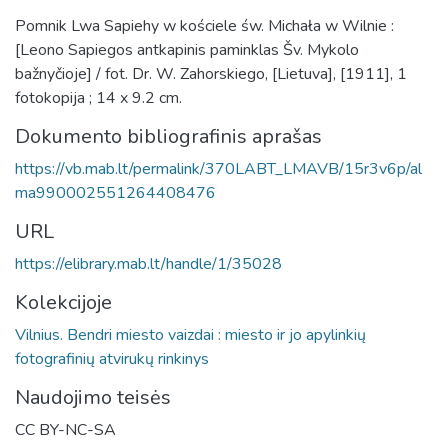
Pomnik Lwa Sapiehy w kościele św. Michała w Wilnie :
[Leono Sapiegos antkapinis paminklas Šv. Mykolo
bažnyčioje] / fot. Dr. W. Zahorskiego, [Lietuva], [1911], 1
fotokopija ; 14 x 9.2 cm.
Dokumento bibliografinis aprašas
https://vb.mab.lt/permalink/370LABT_LMAVB/15r3v6p/al
ma990002551264408476
URL
https://elibrary.mab.lt/handle/1/35028
Kolekcijoje
Vilnius. Bendri miesto vaizdai : miesto ir jo apylinkių
fotografinių atvirukų rinkinys
Naudojimo teisės
CC BY-NC-SA