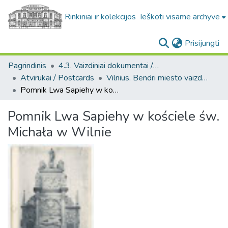
Rinkiniai ir kolekcijos
Ieškoti visame archyve
(c
Prisijungti
Pagrindinis
4.3. Vaizdiniai dokumentai / Visual documents
Atvirukai / Postcards
Vilnius. Bendri miesto vaizdai : miesto ir jo apylinkių fotografinių atvirukų rinkinys
Pomnik Lwa Sapiehy w kościele św. Michała w Wilnie
Pomnik Lwa Sapiehy w kościele św.
Michała w Wilnie