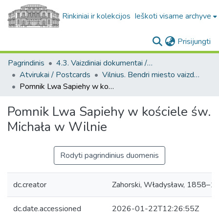
Rinkiniai ir kolekcijos
Ieškoti visame archyve
(c
Prisijungti
Pagrindinis
4.3. Vaizdiniai dokumentai / Visual documents
Atvirukai / Postcards
Vilnius. Bendri miesto vaizdai : miesto ir jo apylinkių fotografinių atvirukų rinkinys
Pomnik Lwa Sapiehy w kościele św. Michała w Wilnie
Pomnik Lwa Sapiehy w kościele św.
Michała w Wilnie
Rodyti pagrindinius duomenis
dc.creator
Zahorski, Władysław, 1858–19
dc.date.accessioned
2026-01-22T12:26:55Z