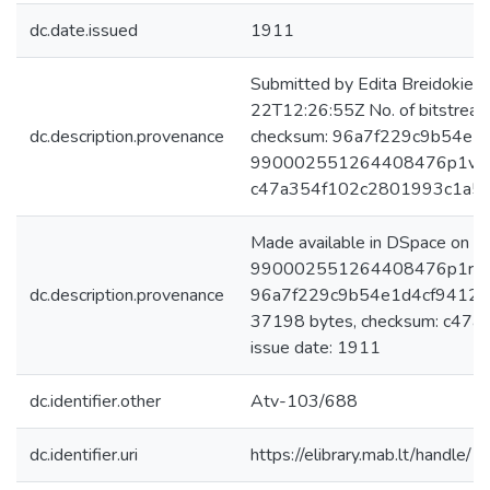
dc.date.issued
1911
Submitted by Edita Breidokien
22T12:26:55Z No. of bitstre
dc.description.provenance
checksum: 96a7f229c9b54e1
990002551264408476p1v.jpg:
c47a354f102c2801993c1a53
Made available in DSpace on 
990002551264408476p1r.jpg:
dc.description.provenance
96a7f229c9b54e1d4cf94123
37198 bytes, checksum: c47
issue date: 1911
dc.identifier.other
Atv-103/688
dc.identifier.uri
https://elibrary.mab.lt/handle/