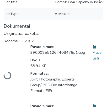
dc.title
Pomnik Lwa Sapiehy w kościele
dc.type
Atvirukas
Dokumentai
Originalus paketas
Rodoma
1 - 2 iš 2
Pavadinimas:
990002551264408476p1r.jpg
Atsisi
ųsti
Dydis:
58.94 KB
Įkeliama...
Formatas:
Joint Photographic Experts
Group/JPEG File Interchange
Format (JFIF)
Pavadinimas: