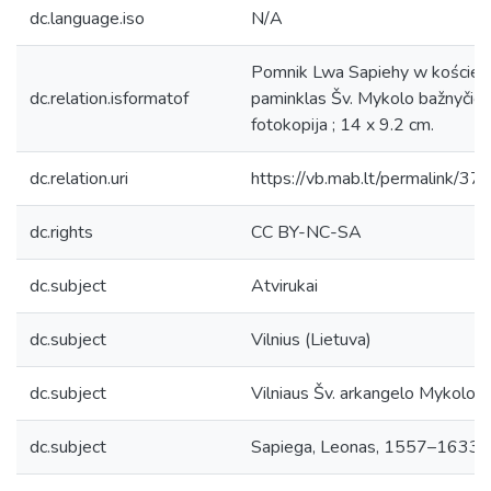
dc.language.iso
N/A
Pomnik Lwa Sapiehy w kościele 
dc.relation.isformatof
paminklas Šv. Mykolo bažnyčioje]
fotokopija ; 14 x 9.2 cm.
dc.relation.uri
https://vb.mab.lt/permali
dc.rights
CC BY-NC-SA
dc.subject
Atvirukai
dc.subject
Vilnius (Lietuva)
dc.subject
Vilniaus Šv. arkangelo Mykolo b
dc.subject
Sapiega, Leonas, 1557–1633