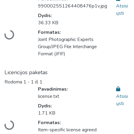
990002551264408476p1v.jpg
Atsisi
ųsti
Dydis:
36.33 KB
Įkeliama...
Formatas:
Joint Photographic Experts
Group/JPEG File Interchange
Format (JFIF)
Licencijos paketas
Rodoma
1 - 1 iš 1
Pavadinimas:
license.txt
Atsisi
ųsti
Dydis:
1.71 KB
Įkeliama...
Formatas:
Item-specific license agreed