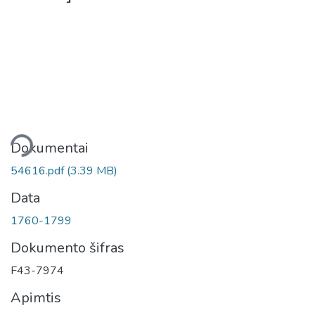
liama...
Dokumentai
54616.pdf
(3.39 MB)
Data
1760-1799
Dokumento šifras
F43-7974
Apimtis