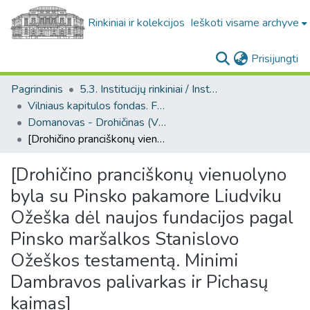
Rinkiniai ir kolekcijos
Ieškoti visame archyve
(c
Prisijungti
Pagrindinis
5.3. Institucijų rinkiniai / Institutional collections
Vilniaus kapitulos fondas. F43
Domanovas - Drohičinas (Vilniaus kapitulos fondas. F43, Bažnytinės valdos)
[Drohičino pranciškonų vienuolyno byla su Pinsko pakamore Liudviku Ožeška dėl naujos fundacijos pagal Pinsko maršalkos Stanislovo Ožeškos testamentą. Minimi Dambravos palivarkas ir Pichasų kaimas]
[Drohičino pranciškonų vienuolyno
byla su Pinsko pakamore Liudviku
Ožeška dėl naujos fundacijos pagal
Pinsko maršalkos Stanislovo
Ožeškos testamentą. Minimi
Dambravos palivarkas ir Pichasų
kaimas]