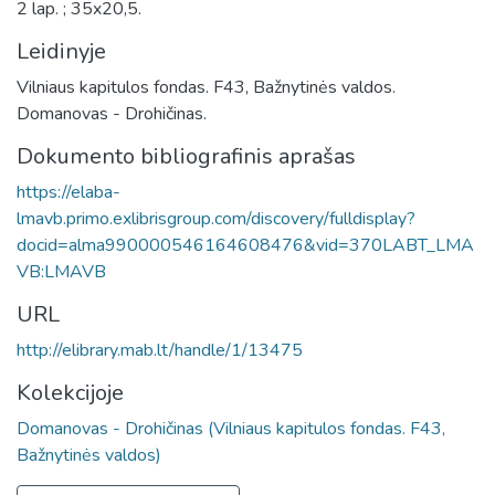
2 lap. ; 35x20,5.
Leidinyje
Vilniaus kapitulos fondas. F43, Bažnytinės valdos.
Domanovas - Drohičinas.
Dokumento bibliografinis aprašas
https://elaba-
lmavb.primo.exlibrisgroup.com/discovery/fulldisplay?
docid=alma990000546164608476&vid=370LABT_LMA
VB:LMAVB
URL
http://elibrary.mab.lt/handle/1/13475
Kolekcijoje
Domanovas - Drohičinas (Vilniaus kapitulos fondas. F43,
Bažnytinės valdos)