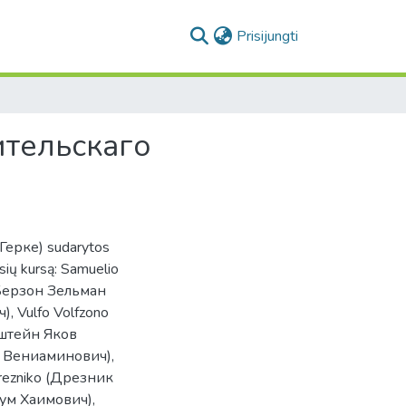
(current)
Prisijungti
ительскаго
 Герке) sudarytos
asių kursą: Samuelio
(Берзон Зельман
, Vulfo Volfzono
рштейн Яков
ь Вениаминович),
rezniko (Дрезник
ум Хаимович),