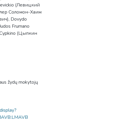
Levickio (Левицкий
иллер Соломон-Хаим
ич), Dovydo
Judos Frumano
 Cypkino (Цыпкин
niaus žydų mokytojų
ldisplay?
MAVB:LMAVB