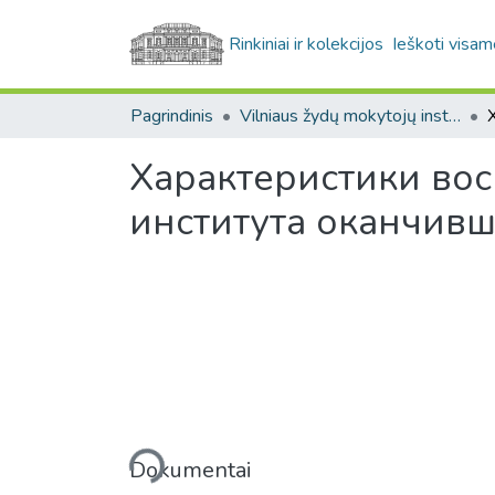
Rinkiniai ir kolekcijos
Ieškoti visam
Pagrindinis
Vilniaus žydų mokytojų institutas, 1873-1915 (Žydų mokslinių tyrimų instituto (YIVO) fondas. F424)
Характеристики вос
института оканчивш
Įkeliama...
Dokumentai