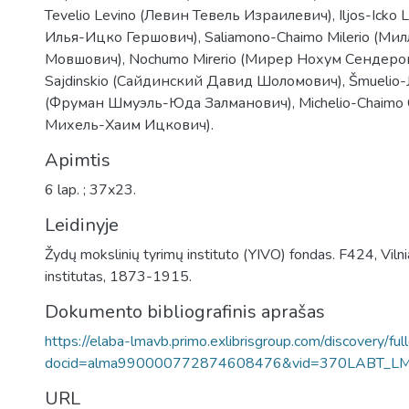
Tevelio Levino (Левин Тевель Израилевич), Iljos-Icko 
Илья-Ицко Гершович), Saliamono-Chaimo Milerio (М
Мовшович), Nochumo Mirerio (Мирер Нохум Сендеров
Sajdinskio (Сайдинский Давид Шоломович), Šmuelio-
(Фруман Шмуэль-Юда Залманович), Michelio-Chaimo
Михель-Хаим Ицкович).
Apimtis
6 lap. ; 37x23.
Leidinyje
Žydų mokslinių tyrimų instituto (YIVO) fondas. F424, Vil
institutas, 1873-1915.
Dokumento bibliografinis aprašas
https://elaba-lmavb.primo.exlibrisgroup.com/discovery/ful
docid=alma990000772874608476&vid=370LABT_L
URL