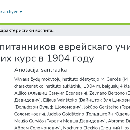
e archyve
Характеристики воспитанников еврейскаго учительскаго института оканчивших курс в 1904 году
питанников еврейскаго уч
их курс в 1904 году
Anotacija, santrauka
Vilniaus žydų mokytojų instituto dėstytojo M. Gerkės (М.
charakteristiko instituto auklėtinių, 1904 m. baigusių 4 kl
Alšico (Альшиц Самуил Еселевич), Zelmano Berzono 
Давидович), Elijaus Vainštoko (Вайншток Эля Цикович)
(Вольфзон Вульф Шоломович), Jokūbo Geršteino (Ге
Соломонович), Judelio Goldšteino (Гольдштейн Юдел
Maušo Gurvičo (Гурвич Мовша Давидович), Abromo D
Абрам Соломонович), Nochumo Eleckio (Елецкий Нох