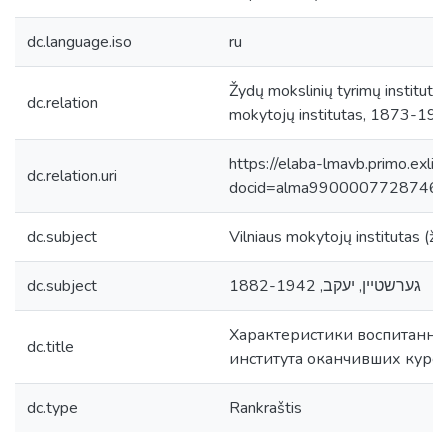
dc.language.iso
ru
Žydų mokslinių tyrimų instituto
dc.relation
mokytojų institutas, 1873-191
https://elaba-lmavb.primo.exlib
dc.relation.uri
docid=alma9900007728746
dc.subject
Vilniaus mokytojų institutas (žy
dc.subject
גערשטיין, יעקב, 1882-1942 ‬
Характеристики воспитанник
dc.title
института оканчивших курс 
dc.type
Rankraštis