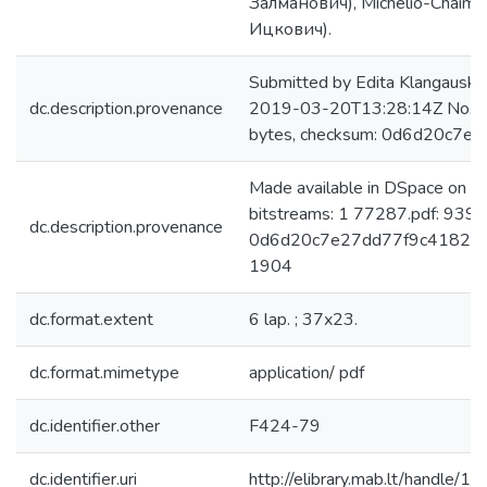
Залманович), Michelio-Chai
Ицкович).
Submitted by Edita Klangauskai
dc.description.provenance
2019-03-20T13:28:14Z No. of
bytes, checksum: 0d6d20c7e
Made available in DSpace on 
bitstreams: 1 77287.pdf: 939
dc.description.provenance
0d6d20c7e27dd77f9c4182d46c
1904
dc.format.extent
6 lap. ; 37x23.
dc.format.mimetype
application/ pdf
dc.identifier.other
F424-79
dc.identifier.uri
http://elibrary.mab.lt/handle/1