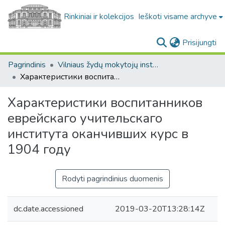
Rinkiniai ir kolekcijos
Ieškoti visame archyve
(c
Prisijungti
Pagrindinis
Vilniaus žydų mokytojų institutas, 1873-1915 (Žydų mokslinių tyrimų instituto (YIVO) fondas. F424)
Характеристики воспитанников еврейскаго учительскаго института оканчивших курс в 1904 году
Характеристики воспитанников
еврейскаго учительскаго
института оканчивших курс в
1904 году
Rodyti pagrindinius duomenis
dc.date.accessioned
2019-03-20T13:28:14Z