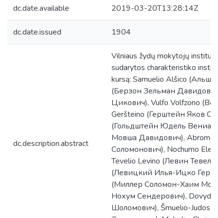
dc.date.available
2019-03-20T13:28:14Z
dc.date.issued
1904
Vilniaus žydų mokytojų institu
sudarytos charakteristiko instit
kursą: Samuelio Alšico (Альш
(Берзон Зельман Давидович),
Цикович), Vulfo Volfzono (В
Geršteino (Герштейн Яков Сол
(Гольдштейн Юдель Вениамин
Мовша Давидович), Abromo 
dc.description.abstract
Соломонович), Nochumo Elec
Tevelio Levino (Левин Тевель 
(Левицкий Илья-Ицко Гершови
(Миллер Соломон-Хаим Мовш
Нохум Сендерович), Dovydo 
Шоломович), Šmuelio-Judos