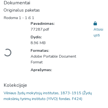
Dokumentai
Originalus paketas
Rodoma
1 - 1 iš 1
Pavadinimas:
77287.pdf
Atsisi
ųsti
Dydis:
Įkeliama...
8.96 MB
Formatas:
Adobe Portable Document
Format
Aprašymas:
Kolekcijoje
Vilniaus žydų mokytojų institutas, 1873-1915 (Žydų
mokslinių tyrimų instituto (YIVO) fondas. F424)