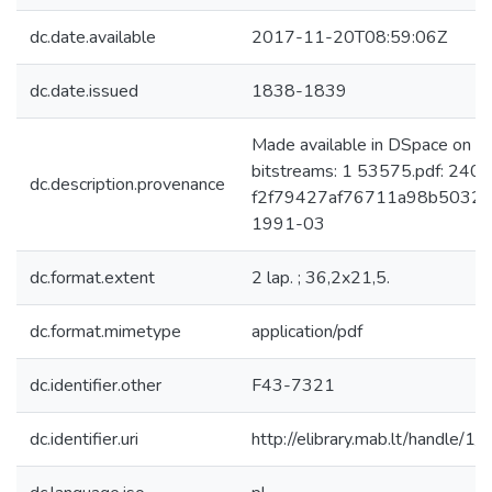
dc.date.available
2017-11-20T08:59:06Z
dc.date.issued
1838-1839
Made available in DSpace on 
bitstreams: 1 53575.pdf: 240
dc.description.provenance
f2f79427af76711a98b5032a81
1991-03
dc.format.extent
2 lap. ; 36,2x21,5.
dc.format.mimetype
application/pdf
dc.identifier.other
F43-7321
dc.identifier.uri
http://elibrary.mab.lt/handle/1