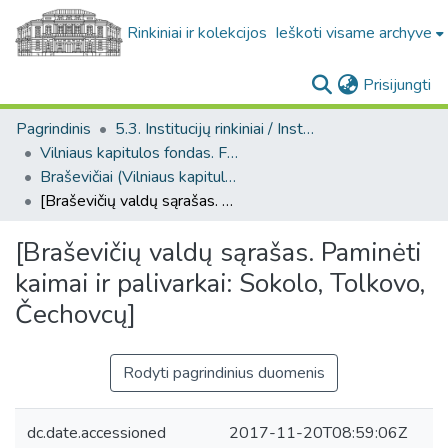
Rinkiniai ir kolekcijos
Ieškoti visame archyve
(c
Prisijungti
Pagrindinis
5.3. Institucijų rinkiniai / Institutional collections
Vilniaus kapitulos fondas. F43
Braševičiai (Vilniaus kapitulos fondas. F43. Bažnytinės valdos)
[Braševičių valdų sąrašas. Paminėti kaimai ir palivarkai: Sokolo, Tolkovo, Čechovcų]
[Braševičių valdų sąrašas. Paminėti
kaimai ir palivarkai: Sokolo, Tolkovo,
Čechovcų]
Rodyti pagrindinius duomenis
dc.date.accessioned
2017-11-20T08:59:06Z