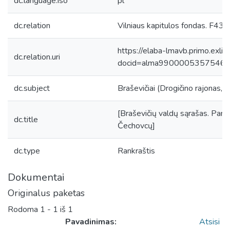
dc.language.iso
pl
dc.relation
Vilniaus kapitulos fondas. F43, 
https://elaba-lmavb.primo.exlib
dc.relation.uri
docid=alma9900005357546
dc.subject
Braševičiai (Drogičino rajonas, B
[Braševičių valdų sąrašas. Paminė
dc.title
Čechovcų]
dc.type
Rankraštis
Dokumentai
Originalus paketas
Rodoma
1 - 1 iš 1
Pavadinimas:
Atsisi