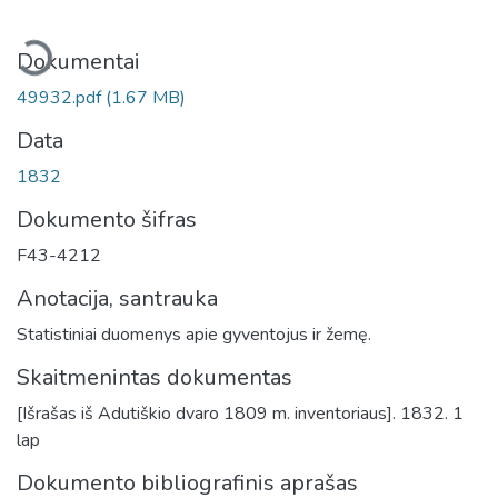
eliama...
Dokumentai
49932.pdf
(1.67 MB)
Data
1832
Dokumento šifras
F43-4212
Anotacija, santrauka
Statistiniai duomenys apie gyventojus ir žemę.
Skaitmenintas dokumentas
[Išrašas iš Adutiškio dvaro 1809 m. inventoriaus]. 1832. 1
lap
Dokumento bibliografinis aprašas