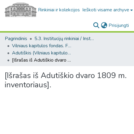
Rinkiniai ir kolekcijos
Ieškoti visame archyve
(c
Prisijungti
Pagrindinis
5.3. Institucijų rinkiniai / Institutional collections
Vilniaus kapitulos fondas. F43
Adutiškis (Vilniaus kapitulos fondas. F43. Bažnytinės valdos)
[Išrašas iš Adutiškio dvaro 1809 m. inventoriaus].
[Išrašas iš Adutiškio dvaro 1809 m.
inventoriaus].