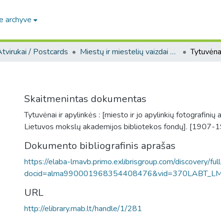
e archyve
tvirukai / Postcards
Miestų ir miestelių vaizdai atvirukuose / Postcard views of cities and towns
Tytuvėnai
s
Skaitmenintas dokumentas
Tytuvėnai ir apylinkės : [miesto ir jo apylinkių fotografinių 
Lietuvos mokslų akademijos bibliotekos fondų]. [1907-1
Dokumento bibliografinis aprašas
https://elaba-lmavb.primo.exlibrisgroup.com/discovery/ful
docid=alma990001968354408476&vid=370LABT_L
URL
http://elibrary.mab.lt/handle/1/281