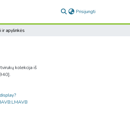
(current)
Prisijungti
 ir apylinkės
atvirukų kolekcija iš
940].
ldisplay?
MAVB:LMAVB