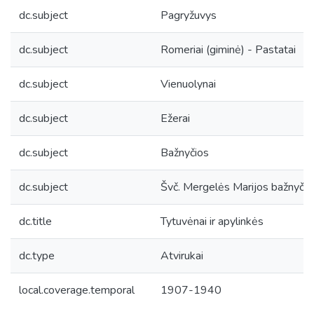
dc.subject
Pagryžuvys
dc.subject
Romeriai (giminė) - Pastatai
dc.subject
Vienuolynai
dc.subject
Ežerai
dc.subject
Bažnyčios
dc.subject
Švč. Mergelės Marijos bažnyčia 
dc.title
Tytuvėnai ir apylinkės
dc.type
Atvirukai
local.coverage.temporal
1907-1940