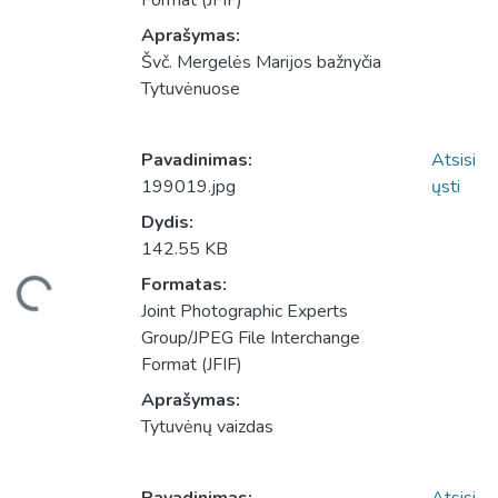
Format (JFIF)
Aprašymas:
Švč. Mergelės Marijos bažnyčia
Tytuvėnuose
Pavadinimas:
Atsisi
199019.jpg
ųsti
Dydis:
142.55 KB
Formatas:
liama...
Joint Photographic Experts
Group/JPEG File Interchange
Format (JFIF)
Aprašymas:
Tytuvėnų vaizdas