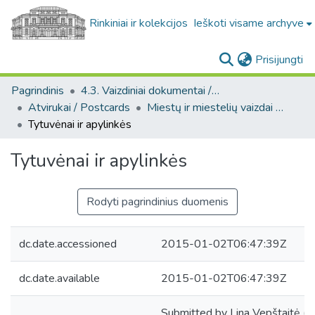
Rinkiniai ir kolekcijos
Ieškoti visame archyve
(c
Prisijungti
Pagrindinis
4.3. Vaizdiniai dokumentai / Visual documents
Atvirukai / Postcards
Miestų ir miestelių vaizdai atvirukuose / Postcard views of cities and towns
Tytuvėnai ir apylinkės
Tytuvėnai ir apylinkės
Rodyti pagrindinius duomenis
dc.date.accessioned
2015-01-02T06:47:39Z
dc.date.available
2015-01-02T06:47:39Z
Submitted by Lina Vepštaitė (