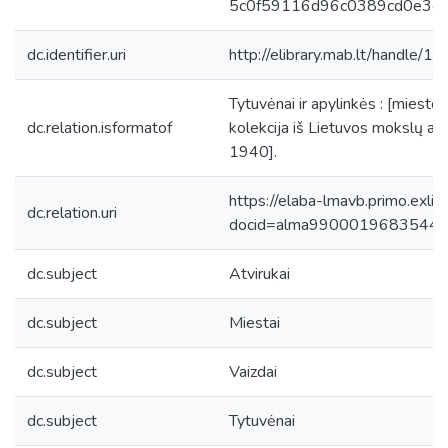
5c0f59116d96c0389cd0e3cf
dc.identifier.uri
http://elibrary.mab.lt/handle/1/
Tytuvėnai ir apylinkės : [miesto i
dc.relation.isformatof
kolekcija iš Lietuvos mokslų ak
1940].
https://elaba-lmavb.primo.exlib
dc.relation.uri
docid=alma9900019683544
dc.subject
Atvirukai
dc.subject
Miestai
dc.subject
Vaizdai
dc.subject
Tytuvėnai