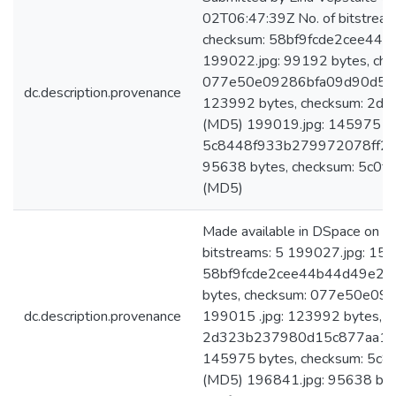
02T06:47:39Z No. of bitstrea
checksum: 58bf9fcde2cee44
199022.jpg: 99192 bytes, che
077e50e09286bfa09d90d5ce
dc.description.provenance
123992 bytes, checksum: 
(MD5) 199019.jpg: 145975 by
5c8448f933b279972078ff25
95638 bytes, checksum: 5c
(MD5)
Made available in DSpace on 
bitstreams: 5 199027.jpg: 153
58bf9fcde2cee44b44d49e2af
bytes, checksum: 077e50e0
dc.description.provenance
199015 .jpg: 123992 bytes, c
2d323b237980d15c877aa115
145975 bytes, checksum: 5
(MD5) 196841.jpg: 95638 byt