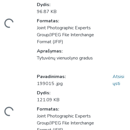
Dydis:
96.87 KB
Formatas:
liama...
Joint Photographic Experts
Group/JPEG File Interchange
Format (JFIF)
Aprašymas:
Tytuvėnų vienuolyno gradus
Pavadinimas:
Atsisi
199015 .jpg
ųsti
Dydis:
121.09 KB
Formatas:
liama...
Joint Photographic Experts
Group/JPEG File Interchange