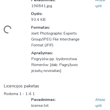
Pavadinimas:
Atsisi
196841.jpg
ųsti
Dydis:
93.4 KB
Formatas:
liama...
Joint Photographic Experts
Group/JPEG File Interchange
Format (JFIF)
Aprašymas:
Pogryżów pp. Izydorostwa
Römerów: [dab. Pagryžuvio
jėzuitų noviciatas]
Licencijos paketas
Rodoma
1 - 1 iš 1
Pavadinimas:
Atsisi
license.txt
ųsti