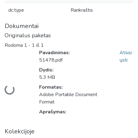
dc.type
Rankraštis
Dokumentai
Originalus paketas
Rodoma
1 - 1 iš 1
Pavadinimas:
Atsisi
51478.pdf
ųsti
Dydis:
5.3 MB
Įkeliama...
Formatas:
Adobe Portable Document
Format
Aprašymas:
Kolekcijoje