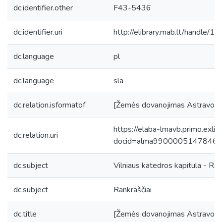
dc.identifier.other
F43-5436
dc.identifier.uri
http://elibrary.mab.lt/handle/1
dc.language
pl
dc.language
sla
dc.relation.isformatof
[Žemės dovanojimas Astravo kle
https://elaba-lmavb.primo.exlib
dc.relation.uri
docid=alma9900005147846
dc.subject
Vilniaus katedros kapitula - Ran
dc.subject
Rankraščiai
dc.title
[Žemės dovanojimas Astravo kle