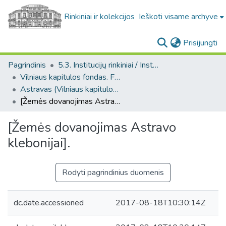
Rinkiniai ir kolekcijos
Ieškoti visame archyve
(c
Prisijungti
Pagrindinis
5.3. Institucijų rinkiniai / Institutional collections
Vilniaus kapitulos fondas. F43
Astravas (Vilniaus kapitulos fondas. F43. Bažnytinės valdos)
[Žemės dovanojimas Astravo klebonijai].
[Žemės dovanojimas Astravo
klebonijai].
Rodyti pagrindinius duomenis
dc.date.accessioned
2017-08-18T10:30:14Z