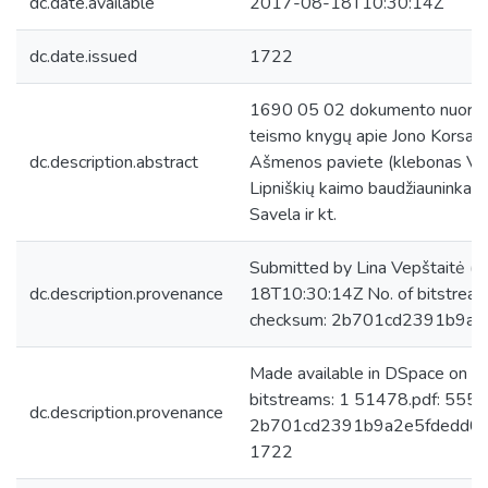
dc.date.available
2017-08-18T10:30:14Z
dc.date.issued
1722
1690 05 02 dokumento nuoraša
teismo knygų apie Jono Korsako
dc.description.abstract
Ašmenos paviete (klebonas Vale
Lipniškių kaimo baudžiauninkai: 
Savela ir kt.
Submitted by Lina Vepštaitė (
dc.description.provenance
18T10:30:14Z No. of bitstrea
checksum: 2b701cd2391b9a
Made available in DSpace on 
bitstreams: 1 51478.pdf: 555
dc.description.provenance
2b701cd2391b9a2e5fdedd01e5
1722