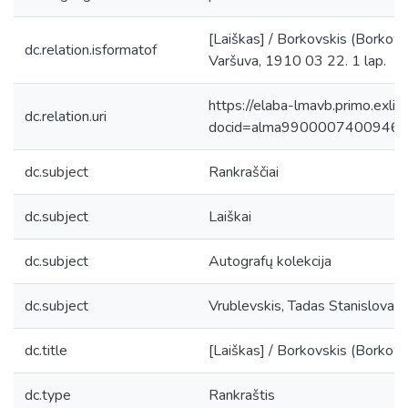
[Laiškas] / Borkovskis (Borkowski
dc.relation.isformatof
Varšuva, 1910 03 22. 1 lap.
https://elaba-lmavb.primo.exlib
dc.relation.uri
docid=alma9900007400946
dc.subject
Rankraščiai
dc.subject
Laiškai
dc.subject
Autografų kolekcija
dc.subject
Vrublevskis, Tadas Stanislova
dc.title
[Laiškas] / Borkovskis (Borkowski
dc.type
Rankraštis