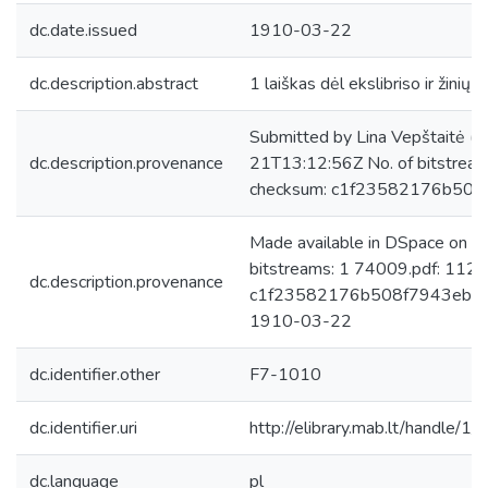
dc.date.issued
1910-03-22
dc.description.abstract
1 laiškas dėl ekslibriso ir žinių 
Submitted by Lina Vepštaitė (
dc.description.provenance
21T13:12:56Z No. of bitstrea
checksum: c1f23582176b508
Made available in DSpace on 
bitstreams: 1 74009.pdf: 112
dc.description.provenance
c1f23582176b508f7943eb90ec
1910-03-22
dc.identifier.other
F7-1010
dc.identifier.uri
http://elibrary.mab.lt/handle/1
dc.language
pl