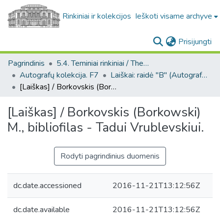
Rinkiniai ir kolekcijos
Ieškoti visame archyve
(c
Prisijungti
Pagrindinis
5.4. Teminiai rinkiniai / Thematic collections
Autografų kolekcija. F7
Laiškai: raidė "B" (Autografų kolekcija. F7)
[Laiškas] / Borkovskis (Borkowski) M., bibliofilas - Tadui Vrublevskiui.
[Laiškas] / Borkovskis (Borkowski)
M., bibliofilas - Tadui Vrublevskiui.
Rodyti pagrindinius duomenis
dc.date.accessioned
2016-11-21T13:12:56Z
dc.date.available
2016-11-21T13:12:56Z