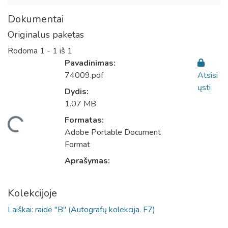
Dokumentai
Originalus paketas
Rodoma
1 - 1 iš 1
Pavadinimas:
74009.pdf
Atsisi
ųsti
Dydis:
1.07 MB
Formatas:
Įkeliama...
Adobe Portable Document
Format
Aprašymas:
Kolekcijoje
Laiškai: raidė "B" (Autografų kolekcija. F7)