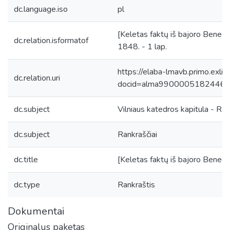
dc.language.iso
pl
[Keletas faktų iš bajoro Benedi
dc.relation.isformatof
1848. - 1 lap.
https://elaba-lmavb.primo.exlib
dc.relation.uri
docid=alma9900005182446
dc.subject
Vilniaus katedros kapitula - Ran
dc.subject
Rankraščiai
dc.title
[Keletas faktų iš bajoro Benedi
dc.type
Rankraštis
Dokumentai
Originalus paketas