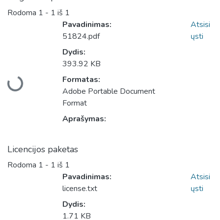
Rodoma
1 - 1 iš 1
Pavadinimas:
Atsisi
51824.pdf
ųsti
Dydis:
393.92 KB
Įkeliama...
Formatas:
Adobe Portable Document
Format
Aprašymas:
Licencijos paketas
Rodoma
1 - 1 iš 1
Pavadinimas:
Atsisi
license.txt
ųsti
Dydis:
1.71 KB