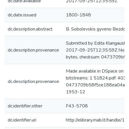
dc.date.available
2017-09-25T12:35:59Z
dc.date.issued
1800-1848
dc.description.abstract
B. Sobolevskis gyveno Bezdon
Submitted by Edita Klangauskai
dc.description.provenance
2017-09-25T12:35:59Z No. of
bytes, checksum: 0473709b
Made available in DSpace on 
bitstreams: 1 51824.pdf: 4033
dc.description.provenance
0473709b58f5ce188ea04aa194
1953-12
dc.identifier.other
F43-5708
dc.identifier.uri
http://elibrary.mab.lt/handle/1