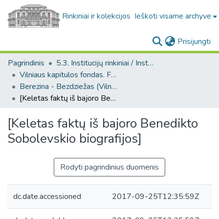
Rinkiniai ir kolekcijos
Ieškoti visame archyve
(c
Prisijungti
Pagrindinis
5.3. Institucijų rinkiniai / Institutional collections
Vilniaus kapitulos fondas. F43
Berezina - Bezdziežas (Vilniaus kapitulos fondas. F43. Bažnytinės valdos)
[Keletas faktų iš bajoro Benedikto Sobolevskio biografijos]
[Keletas faktų iš bajoro Benedikto
Sobolevskio biografijos]
Rodyti pagrindinius duomenis
dc.date.accessioned
2017-09-25T12:35:59Z