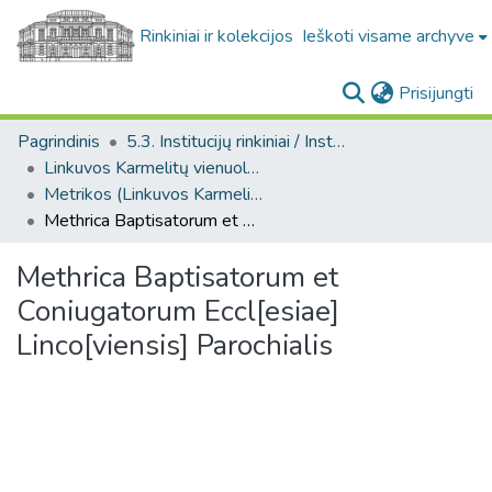
Rinkiniai ir kolekcijos
Ieškoti visame archyve
(c
Prisijungti
Pagrindinis
5.3. Institucijų rinkiniai / Institutional collections
Linkuvos Karmelitų vienuolyno rankraščiai. F42
Metrikos (Linkuvos Karmelitų vienuolyno rankraščiai. F42)
Methrica Baptisatorum et Coniugatorum Eccl[esiae] Linco[viensis] Parochialis
Methrica Baptisatorum et
Coniugatorum Eccl[esiae]
Linco[viensis] Parochialis