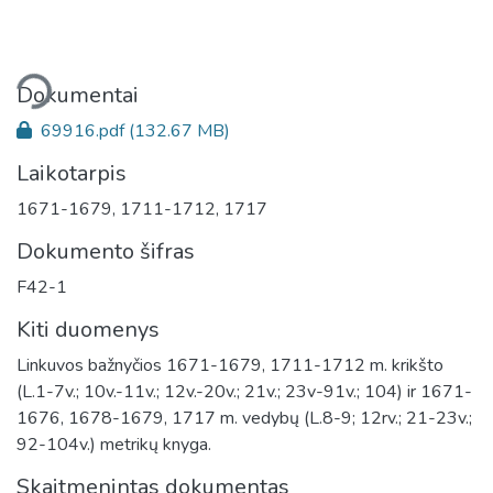
liama...
Dokumentai
69916.pdf
(132.67 MB)
Laikotarpis
1671-1679
,
1711-1712
,
1717
Dokumento šifras
F42-1
Kiti duomenys
Linkuvos bažnyčios 1671-1679, 1711-1712 m. krikšto
(L.1-7v.; 10v.-11v.; 12v.-20v.; 21v.; 23v-91v.; 104) ir 1671-
1676, 1678-1679, 1717 m. vedybų (L.8-9; 12rv.; 21-23v.;
92-104v.) metrikų knyga.
Skaitmenintas dokumentas