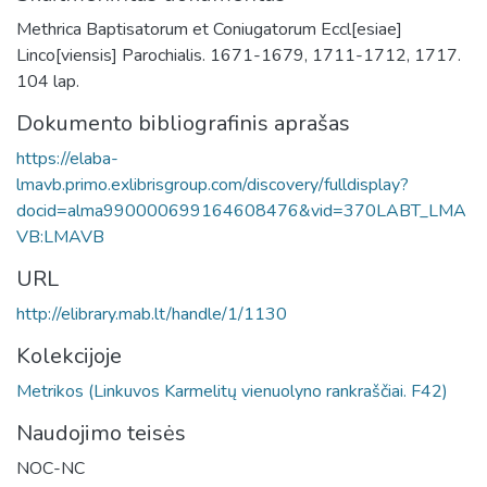
Methrica Baptisatorum et Coniugatorum Eccl[esiae]
Linco[viensis] Parochialis. 1671-1679, 1711-1712, 1717.
104 lap.
Dokumento bibliografinis aprašas
https://elaba-
lmavb.primo.exlibrisgroup.com/discovery/fulldisplay?
docid=alma990000699164608476&vid=370LABT_LMA
VB:LMAVB
URL
http://elibrary.mab.lt/handle/1/1130
Kolekcijoje
Metrikos (Linkuvos Karmelitų vienuolyno rankraščiai. F42)
Naudojimo teisės
NOC-NC