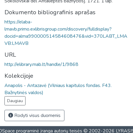
Sokolovskai dėl Antalieptės bažnyčios]. 1721. 1 lap.
Dokumento bibliografinis aprašas
https://elaba-
lmavb.primo.exlibrisgroup.com/discovery/fulldisplay?
docid=alma990000514584608476&vid=370LABT_LMA
VB:LMAVB
URL
http://elibrary.mab.lt/handle/1/9868
Kolekcijoje
Anapolis - Antazavė (Vilniaus kapitulos fondas. F43.
Bažnytinės valdos)
Daugiau
Rodyti visus duomenis
DSpace programinė įranga
autorių teisės © 2002-2026
LYRASI