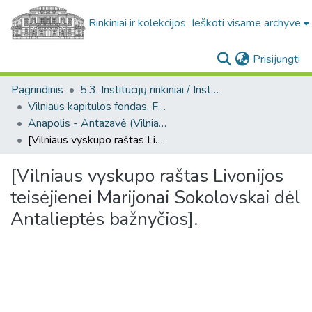
Rinkiniai ir kolekcijos
Ieškoti visame archyve
(c
Prisijungti
Pagrindinis
5.3. Institucijų rinkiniai / Institutional collections
Vilniaus kapitulos fondas. F43
Anapolis - Antazavė (Vilniaus kapitulos fondas. F43. Bažnytinės valdos)
[Vilniaus vyskupo raštas Livonijos teisėjienei Marijonai Sokolovskai dėl Antalieptės bažnyčios].
[Vilniaus vyskupo raštas Livonijos
teisėjienei Marijonai Sokolovskai dėl
Antalieptės bažnyčios].