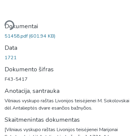
liama...
Dokumentai
51458.pdf
(601.94 KB)
Data
1721
Dokumento šifras
F43-5417
Anotacija, santrauka
Vilniaus vyskupo raštas Livonijos teisėjienei M. Sokolovskai
dėl Antalieptės dvare esančios bažnyčios.
Skaitmenintas dokumentas
[Vilniaus vyskupo raštas Livonijos teisėjienei Marijonai