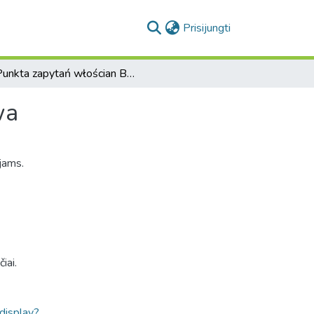
(current)
Prisijungti
Punkta zapytań włościan Braszewickich do sledztwa
wa
jams.
iai.
ldisplay?