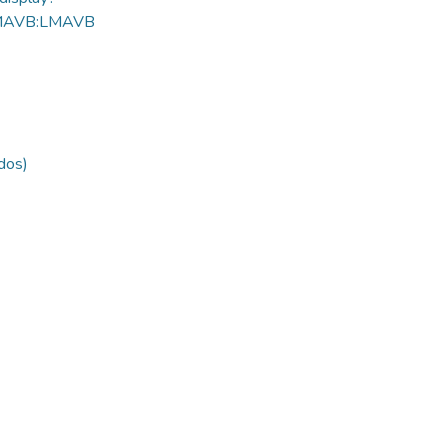
MAVB:LMAVB
ldos)