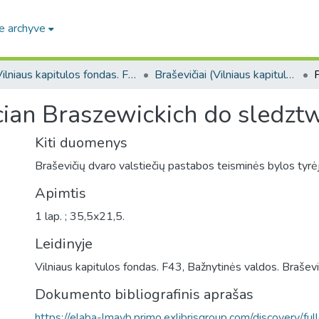
e archyve
Vilniaus kapitulos fondas. F43
Braševičiai (Vilniaus kapitulos fondas. F43. Bažnytinės valdos)
ian Braszewickich do sledzt
Kiti duomenys
Braševičių dvaro valstiečių pastabos teisminės bylos tyrė
Apimtis
1 lap. ; 35,5x21,5.
Leidinyje
Vilniaus kapitulos fondas. F43, Bažnytinės valdos. Braševič
Dokumento bibliografinis aprašas
https://elaba-lmavb.primo.exlibrisgroup.com/discovery/ful