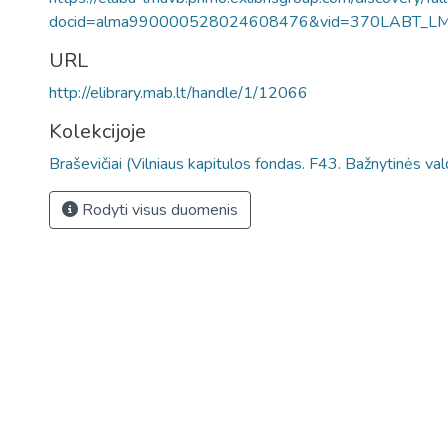
docid=alma990000528024608476&vid=370LABT_L
URL
http://elibrary.mab.lt/handle/1/12066
Kolekcijoje
Braševičiai (Vilniaus kapitulos fondas. F43. Bažnytinės va
Rodyti visus duomenis