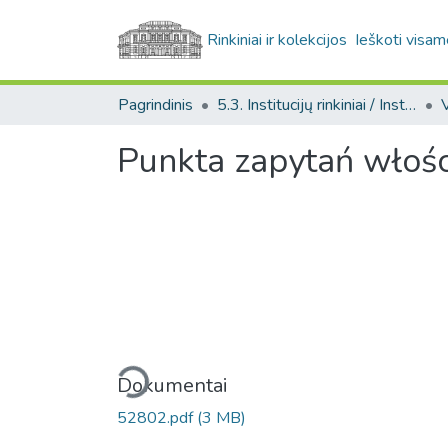
Rinkiniai ir kolekcijos
Ieškoti visam
Pagrindinis
5.3. Institucijų rinkiniai / Institutional collections
Punkta zapytań włośc
Įkeliama...
Dokumentai
52802.pdf
(3 MB)