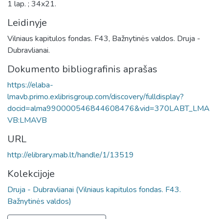
1 lap. ; 34x21.
Leidinyje
Vilniaus kapitulos fondas. F43, Bažnytinės valdos. Druja -
Dubravlianai.
Dokumento bibliografinis aprašas
https://elaba-
lmavb.primo.exlibrisgroup.com/discovery/fulldisplay?
docid=alma990000546844608476&vid=370LABT_LMA
VB:LMAVB
URL
http://elibrary.mab.lt/handle/1/13519
Kolekcijoje
Druja - Dubravlianai (Vilniaus kapitulos fondas. F43.
Bažnytinės valdos)