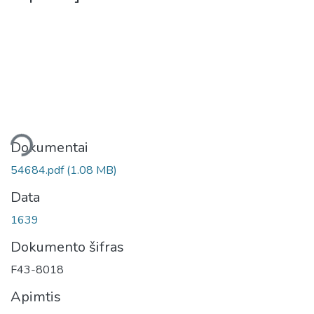
liama...
Dokumentai
54684.pdf
(1.08 MB)
Data
1639
Dokumento šifras
F43-8018
Apimtis