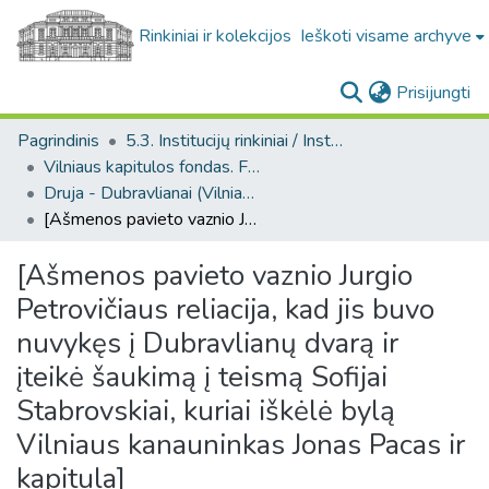
Rinkiniai ir kolekcijos
Ieškoti visame archyve
(c
Prisijungti
Pagrindinis
5.3. Institucijų rinkiniai / Institutional collections
Vilniaus kapitulos fondas. F43
Druja - Dubravlianai (Vilniaus kapitulos fondas. F43. Bažnytinės valdos)
[Ašmenos pavieto vaznio Jurgio Petrovičiaus reliacija, kad jis buvo nuvykęs į Dubravlianų dvarą ir įteikė šaukimą į teismą Sofijai Stabrovskiai, kuriai iškėlė bylą Vilniaus kanauninkas Jonas Pacas ir kapitula]
[Ašmenos pavieto vaznio Jurgio
Petrovičiaus reliacija, kad jis buvo
nuvykęs į Dubravlianų dvarą ir
įteikė šaukimą į teismą Sofijai
Stabrovskiai, kuriai iškėlė bylą
Vilniaus kanauninkas Jonas Pacas ir
kapitula]