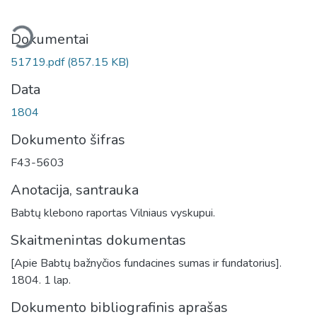
liama...
Dokumentai
51719.pdf
(857.15 KB)
Data
1804
Dokumento šifras
F43-5603
Anotacija, santrauka
Babtų klebono raportas Vilniaus vyskupui.
Skaitmenintas dokumentas
[Apie Babtų bažnyčios fundacines sumas ir fundatorius].
1804. 1 lap.
Dokumento bibliografinis aprašas