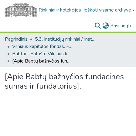
Rinkiniai ir kolekcijos
Ieškoti visame archyve
(c
Prisijungti
Pagrindinis
5.3. Institucijų rinkiniai / Institutional collections
Vilniaus kapitulos fondas. F43
Babtai - Baloša (Vilniaus kapitulos fondas. F43. Bažnytinės valdos)
[Apie Babtų bažnyčios fundacines sumas ir fundatorius].
[Apie Babtų bažnyčios fundacines
sumas ir fundatorius].