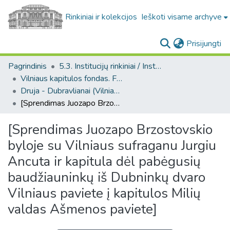
Rinkiniai ir kolekcijos
Ieškoti visame archyve
(c
Prisijungti
Pagrindinis
5.3. Institucijų rinkiniai / Institutional collections
Vilniaus kapitulos fondas. F43
Druja - Dubravlianai (Vilniaus kapitulos fondas. F43. Bažnytinės valdos)
[Sprendimas Juozapo Brzostovskio byloje su Vilniaus sufraganu Jurgiu Ancuta ir kapitula dėl pabėgusių baudžiauninkų iš Dubninkų dvaro Vilniaus paviete į kapitulos Milių valdas Ašmenos paviete]
[Sprendimas Juozapo Brzostovskio
byloje su Vilniaus sufraganu Jurgiu
Ancuta ir kapitula dėl pabėgusių
baudžiauninkų iš Dubninkų dvaro
Vilniaus paviete į kapitulos Milių
valdas Ašmenos paviete]