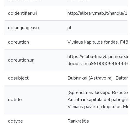
dc.identifier.uri
http://elibrary.mab.lt/handle/1
dc.language.iso
pl
dc.relation
Vilniaus kapitulos fondas. F43, 
https://elaba-lmavb.primo.exlib
dc.relation.uri
docid=alma9900005464446
dc.subject
Dubninkai (Astravo raj., Baltarus
[Sprendimas Juozapo Brzostovski
dc.title
Ancuta ir kapitula dėl pabėgusi
Vilniaus paviete į kapitulos Mi
dc.type
Rankraštis