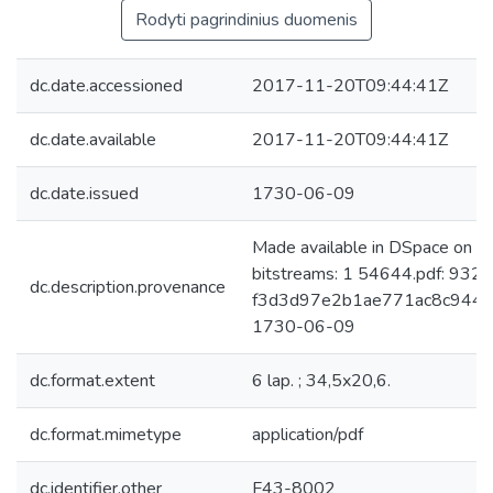
Rodyti pagrindinius duomenis
dc.date.accessioned
2017-11-20T09:44:41Z
dc.date.available
2017-11-20T09:44:41Z
dc.date.issued
1730-06-09
Made available in DSpace on 
bitstreams: 1 54644.pdf: 932
dc.description.provenance
f3d3d97e2b1ae771ac8c944d94
1730-06-09
dc.format.extent
6 lap. ; 34,5x20,6.
dc.format.mimetype
application/pdf
dc.identifier.other
F43-8002