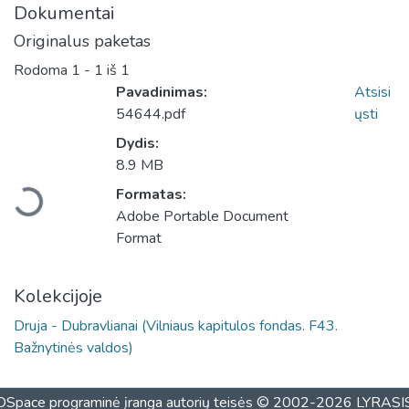
Dokumentai
Originalus paketas
Rodoma
1 - 1 iš 1
Pavadinimas:
Atsisi
54644.pdf
ųsti
Dydis:
Įkeliama...
8.9 MB
Formatas:
Adobe Portable Document
Format
Kolekcijoje
Druja - Dubravlianai (Vilniaus kapitulos fondas. F43.
Bažnytinės valdos)
DSpace programinė įranga
autorių teisės © 2002-2026
LYRASI