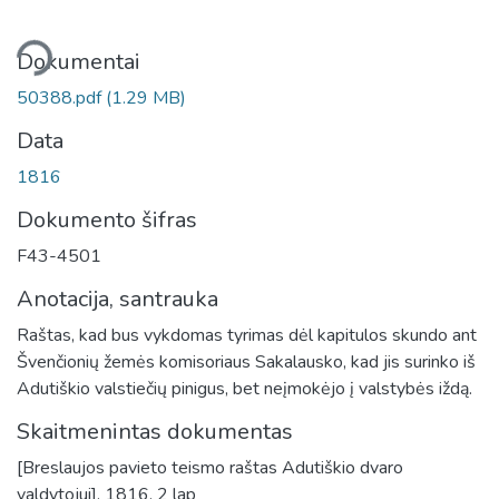
liama...
Dokumentai
50388.pdf
(1.29 MB)
Data
1816
Dokumento šifras
F43-4501
Anotacija, santrauka
Raštas, kad bus vykdomas tyrimas dėl kapitulos skundo ant
Švenčionių žemės komisoriaus Sakalausko, kad jis surinko iš
Adutiškio valstiečių pinigus, bet neįmokėjo į valstybės iždą.
Skaitmenintas dokumentas
[Breslaujos pavieto teismo raštas Adutiškio dvaro
valdytojui]. 1816. 2 lap