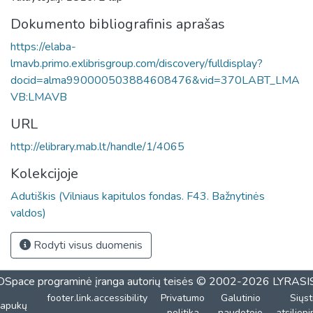
Dokumento bibliografinis aprašas
https://elaba-
lmavb.primo.exlibrisgroup.com/discovery/fulldisplay?
docid=alma990000503884608476&vid=370LABT_LMA
VB:LMAVB
URL
http://elibrary.mab.lt/handle/1/4065
Kolekcijoje
Adutiškis (Vilniaus kapitulos fondas. F43. Bažnytinės
valdos)
Rodyti visus duomenis
DSpace programinė įranga
autorių teisės © 2002-2026
LYRASI
footer.link.accessibility
Privatumo
Galutinio
Siųst
lapukų
politika
naudotojo
atsiliep