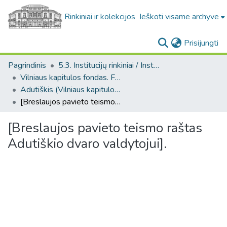
Rinkiniai ir kolekcijos
Ieškoti visame archyve
(c
Prisijungti
Pagrindinis
5.3. Institucijų rinkiniai / Institutional collections
Vilniaus kapitulos fondas. F43
Adutiškis (Vilniaus kapitulos fondas. F43. Bažnytinės valdos)
[Breslaujos pavieto teismo raštas Adutiškio dvaro valdytojui].
[Breslaujos pavieto teismo raštas
Adutiškio dvaro valdytojui].