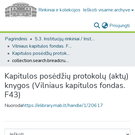
Rinkiniai ir kolekcijos
Ieškoti visame archyve
(c
Prisijungti
Pagrindinis
5.3. Institucijų rinkiniai / Institutional collections
Vilniaus kapitulos fondas. F43
Kapitulos posėdžių protokolų (aktų) knygos (Vilniaus kapitulos fondas. F43)
collection.search.breadcrumbs
Kapitulos posėdžių protokolų (aktų)
knygos (Vilniaus kapitulos fondas.
F43)
Nuoroda
https://elibrary.mab.lt/handle/1/20617