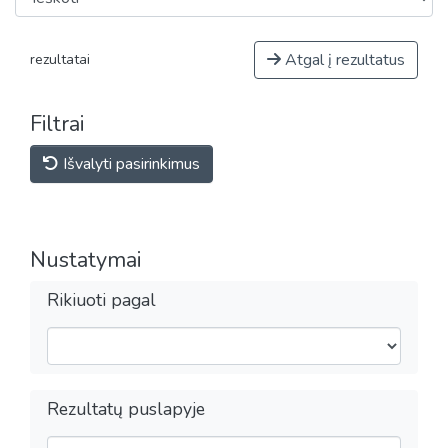
Atgal į rezultatus
rezultatai
Filtrai
Išvalyti pasirinkimus
Nustatymai
Rikiuoti pagal
Rezultatų puslapyje