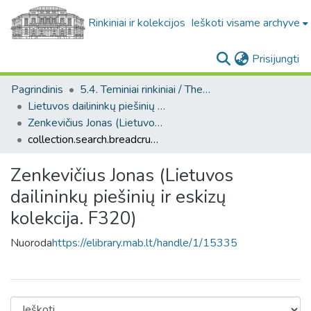
Rinkiniai ir kolekcijos
Ieškoti visame archyve
(c
Prisijungti
Pagrindinis
5.4. Teminiai rinkiniai / Thematic collections
Lietuvos dailininkų piešinių ir eskizų kolekcija. F320
Zenkevičius Jonas (Lietuvos dailininkų piešinių ir eskizų kolekcija. F320)
collection.search.breadcrumbs
Zenkevičius Jonas (Lietuvos
dailininkų piešinių ir eskizų
kolekcija. F320)
Nuoroda
https://elibrary.mab.lt/handle/1/15335