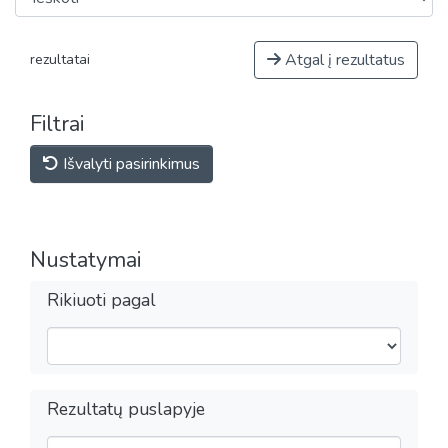
Atgal į rezultatus
rezultatai
Filtrai
Išvalyti pasirinkimus
Nustatymai
Rikiuoti pagal
Rezultatų puslapyje