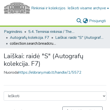
Rinkiniai ir kolekcijos
Ieškoti visame archyve
(c
Prisijungti
Pagrindinis
5.4. Teminiai rinkiniai / Thematic collections
Autografų kolekcija. F7
Laiškai: raidė "S" (Autografų kolekcija. F7)
collection.search.breadcrumbs
Laiškai: raidė "S" (Autografų
kolekcija. F7)
Nuoroda
https://elibrary.mab.lt/handle/1/5572