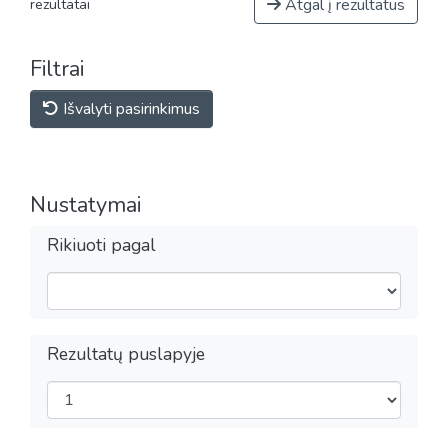
Atgal į rezultatus
rezultatai
Filtrai
Išvalyti pasirinkimus
Nustatymai
Rikiuoti pagal
Rezultatų puslapyje