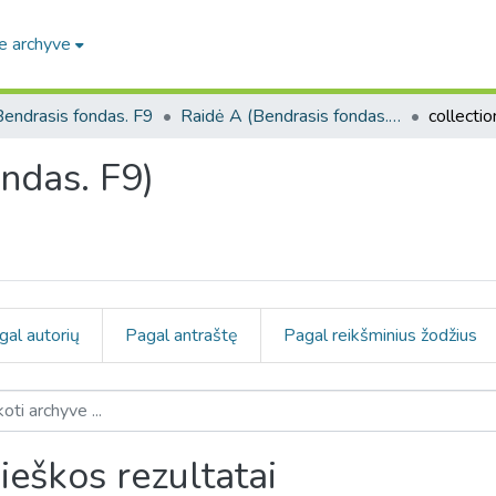
e archyve
Bendrasis fondas. F9
Raidė A (Bendrasis fondas. F9)
ndas. F9)
gal autorių
Pagal antraštę
Pagal reikšminius žodžius
ieškos rezultatai