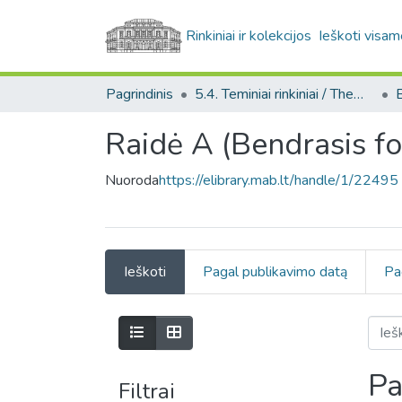
Rinkiniai ir kolekcijos
Ieškoti visam
Pagrindinis
5.4. Teminiai rinkiniai / Thematic collections
Raidė A (Bendrasis fo
Nuoroda
https://elibrary.mab.lt/handle/1/22495
Ieškoti
Pagal publikavimo datą
Pa
Pa
Filtrai