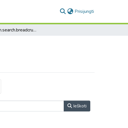
(current)
Prisijungti
collection.search.breadcrumbs
Ieškoti