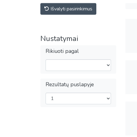
Išvalyti pasirinkimus
Nustatymai
Rikiuoti pagal
Rezultatų puslapyje