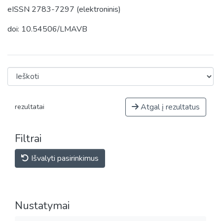
eISSN 2783-7297 (elektroninis)
doi: 10.54506/LMAVB
Atgal į rezultatus
rezultatai
Filtrai
Išvalyti pasirinkimus
Nustatymai