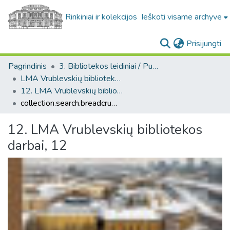
Rinkiniai ir kolekcijos
Ieškoti visame archyve
(c
Prisijungti
Pagrindinis
3. Bibliotekos leidiniai / Publications of the Library
LMA Vrublevskių bibliotekos darbai
12. LMA Vrublevskių bibliotekos darbai, 12
collection.search.breadcrumbs
12. LMA Vrublevskių bibliotekos
darbai, 12