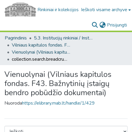
Rinkiniai ir kolekcijos
Ieškoti visame archyve
(c
Prisijungti
Pagrindinis
5.3. Institucijų rinkiniai / Institutional collections
Vilniaus kapitulos fondas. F43
Vienuolynai (Vilniaus kapitulos fondas. F43. Bažnytinių įstaigų bendro pobūdžio dokumentai)
collection.search.breadcrumbs
Vienuolynai (Vilniaus kapitulos
fondas. F43. Bažnytinių įstaigų
bendro pobūdžio dokumentai)
Nuoroda
https://elibrary.mab.lt/handle/1/429