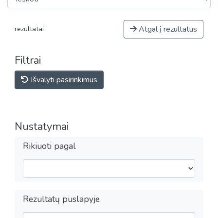
Atgal į rezultatus
rezultatai
Filtrai
Išvalyti pasirinkimus
Nustatymai
Rikiuoti pagal
Rezultatų puslapyje