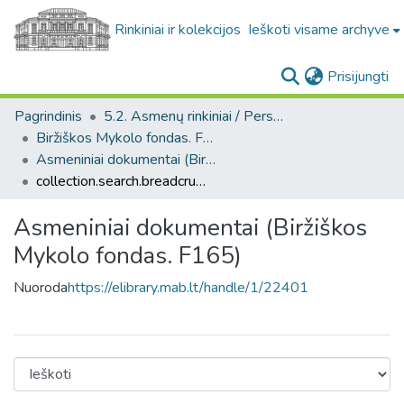
Rinkiniai ir kolekcijos
Ieškoti visame archyve
(c
Prisijungti
Pagrindinis
5.2. Asmenų rinkiniai / Personal collections
Biržiškos Mykolo fondas. F165
Asmeniniai dokumentai (Biržiškos Mykolo fondas. F165)
collection.search.breadcrumbs
Asmeniniai dokumentai (Biržiškos
Mykolo fondas. F165)
Nuoroda
https://elibrary.mab.lt/handle/1/22401