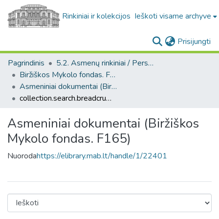
Rinkiniai ir kolekcijos
Ieškoti visame archyve
(c
Prisijungti
Pagrindinis
5.2. Asmenų rinkiniai / Personal collections
Biržiškos Mykolo fondas. F165
Asmeniniai dokumentai (Biržiškos Mykolo fondas. F165)
collection.search.breadcrumbs
Asmeniniai dokumentai (Biržiškos
Mykolo fondas. F165)
Nuoroda
https://elibrary.mab.lt/handle/1/22401