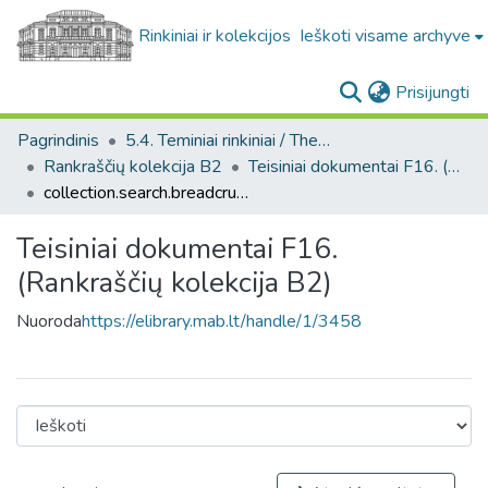
Rinkiniai ir kolekcijos
Ieškoti visame archyve
(c
Prisijungti
Pagrindinis
5.4. Teminiai rinkiniai / Thematic collections
Rankraščių kolekcija B2
Teisiniai dokumentai F16. (Rankraščių kolekcija B2)
collection.search.breadcrumbs
Teisiniai dokumentai F16.
(Rankraščių kolekcija B2)
Nuoroda
https://elibrary.mab.lt/handle/1/3458