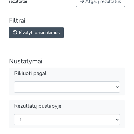
Atgal į rezultatus
rezultatai
Filtrai
Išvalyti pasirinkimus
Nustatymai
Rikiuoti pagal
Rezultatų puslapyje