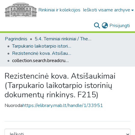
Rinkiniai ir kolekcijos
Ieškoti visame archyve
(c
Prisijungti
Pagrindinis
5.4. Teminiai rinkiniai / Thematic collections
Tarpukario laikotarpio istorinių dokumentų rinkinys. F215
Rezistencinė kova. Atsišaukimai (Tarpukario laikotarpio istorinių dokumentų rinkinys. F215)
collection.search.breadcrumbs
Rezistencinė kova. Atsišaukimai
(Tarpukario laikotarpio istorinių
dokumentų rinkinys. F215)
Nuoroda
https://elibrary.mab.lt/handle/1/33951