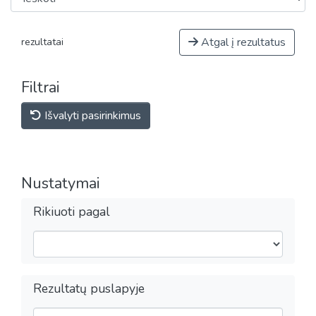
Atgal į rezultatus
rezultatai
Filtrai
Išvalyti pasirinkimus
Nustatymai
Rikiuoti pagal
Rezultatų puslapyje