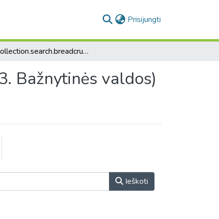
(current)
Prisijungti
collection.search.breadcrumbs
43. Bažnytinės valdos)
Ieškoti