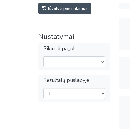
Išvalyti pasirinkimus
Nustatymai
Rikiuoti pagal
Rezultatų puslapyje