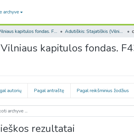
e archyve
Vilniaus kapitulos fondas. F43
Adutiškis: Stajatiškis (Vilniaus kapitulos fondas. F43. Bažnytinės valdos)
 (Vilniaus kapitulos fondas. F
gal autorių
Pagal antraštę
Pagal reikšminius žodžius
ieškos rezultatai