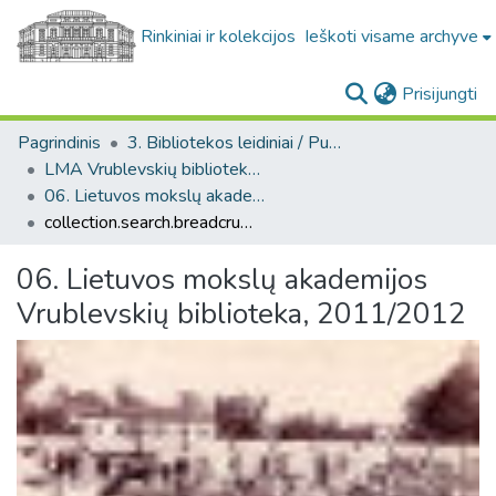
Rinkiniai ir kolekcijos
Ieškoti visame archyve
(c
Prisijungti
Pagrindinis
3. Bibliotekos leidiniai / Publications of the Library
LMA Vrublevskių bibliotekos darbai
06. Lietuvos mokslų akademijos Vrublevskių biblioteka, 2011/2012
collection.search.breadcrumbs
06. Lietuvos mokslų akademijos
Vrublevskių biblioteka, 2011/2012