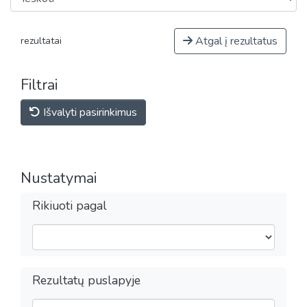
Atgal į rezultatus
rezultatai
Filtrai
Išvalyti pasirinkimus
Nustatymai
Rikiuoti pagal
Rezultatų puslapyje