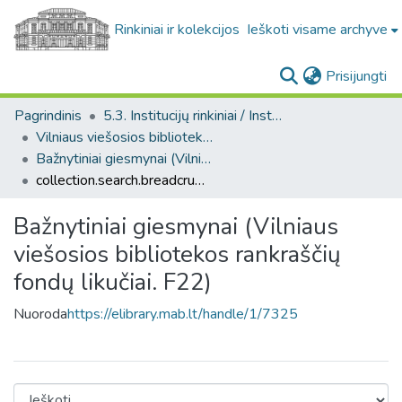
Rinkiniai ir kolekcijos
Ieškoti visame archyve
(c
Prisijungti
Pagrindinis
5.3. Institucijų rinkiniai / Institutional collections
Vilniaus viešosios bibliotekos rankraščių fondų likučiai. F22
Bažnytiniai giesmynai (Vilniaus viešosios bibliotekos rankraščių fondų likučiai. F22)
collection.search.breadcrumbs
Bažnytiniai giesmynai (Vilniaus
viešosios bibliotekos rankraščių
fondų likučiai. F22)
Nuoroda
https://elibrary.mab.lt/handle/1/7325