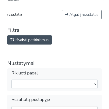
Atgal į rezultatus
rezultatai
Filtrai
Išvalyti pasirinkimus
Nustatymai
Rikiuoti pagal
Rezultatų puslapyje