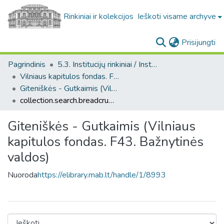
Rinkiniai ir kolekcijos
Ieškoti visame archyve
(c
Prisijungti
Pagrindinis
5.3. Institucijų rinkiniai / Institutional collections
Vilniaus kapitulos fondas. F43
Giteniškės - Gutkaimis (Vilniaus kapitulos fondas. F43. Bažnytinės valdos)
collection.search.breadcrumbs
Giteniškės - Gutkaimis (Vilniaus
kapitulos fondas. F43. Bažnytinės
valdos)
Nuoroda
https://elibrary.mab.lt/handle/1/8993