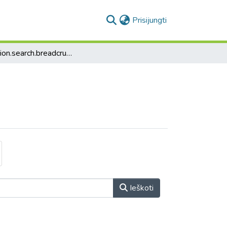
(current)
Prisijungti
collection.search.breadcrumbs
Ieškoti