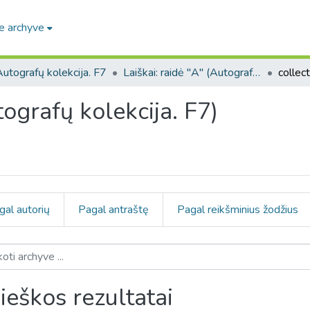
e archyve
utografų kolekcija. F7
Laiškai: raidė "A" (Autografų kolekcija. F7)
tografų kolekcija. F7)
gal autorių
Pagal antraštę
Pagal reikšminius žodžius
ieškos rezultatai