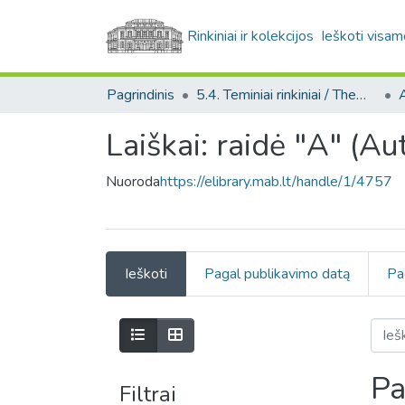
Rinkiniai ir kolekcijos
Ieškoti visam
Pagrindinis
5.4. Teminiai rinkiniai / Thematic collections
A
Laiškai: raidė "A" (Au
Nuoroda
https://elibrary.mab.lt/handle/1/4757
Ieškoti
Pagal publikavimo datą
Pa
Pa
Filtrai