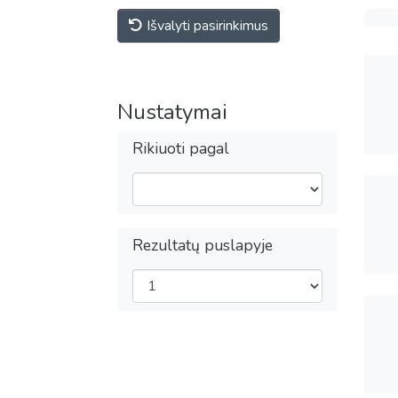
Išvalyti pasirinkimus
Nustatymai
Rikiuoti pagal
Rezultatų puslapyje