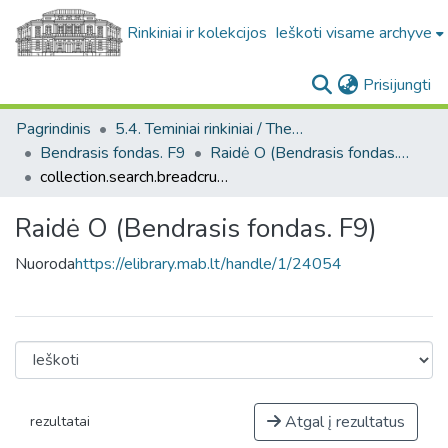
Rinkiniai ir kolekcijos
Ieškoti visame archyve
(c
Prisijungti
Pagrindinis
5.4. Teminiai rinkiniai / Thematic collections
Bendrasis fondas. F9
Raidė O (Bendrasis fondas. F9)
collection.search.breadcrumbs
Raidė O (Bendrasis fondas. F9)
Nuoroda
https://elibrary.mab.lt/handle/1/24054
Atgal į rezultatus
rezultatai