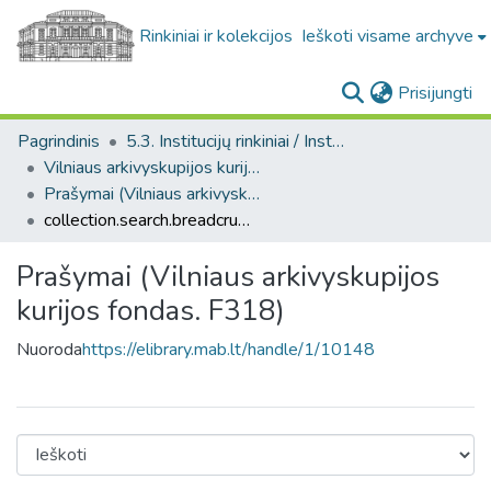
Rinkiniai ir kolekcijos
Ieškoti visame archyve
(c
Prisijungti
Pagrindinis
5.3. Institucijų rinkiniai / Institutional collections
Vilniaus arkivyskupijos kurijos fondas. F318
Prašymai (Vilniaus arkivyskupijos kurijos fondas. F318)
collection.search.breadcrumbs
Prašymai (Vilniaus arkivyskupijos
kurijos fondas. F318)
Nuoroda
https://elibrary.mab.lt/handle/1/10148