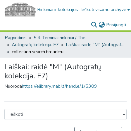
Rinkiniai ir kolekcijos
Ieškoti visame archyve
(c
Prisijungti
Pagrindinis
5.4. Teminiai rinkiniai / Thematic collections
Autografų kolekcija. F7
Laiškai: raidė "M" (Autografų kolekcija. F7)
collection.search.breadcrumbs
Laiškai: raidė "M" (Autografų
kolekcija. F7)
Nuoroda
https://elibrary.mab.lt/handle/1/5309