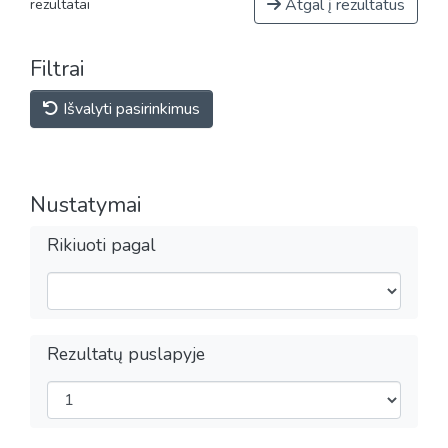
Atgal į rezultatus
rezultatai
Filtrai
Išvalyti pasirinkimus
Nustatymai
Rikiuoti pagal
Rezultatų puslapyje