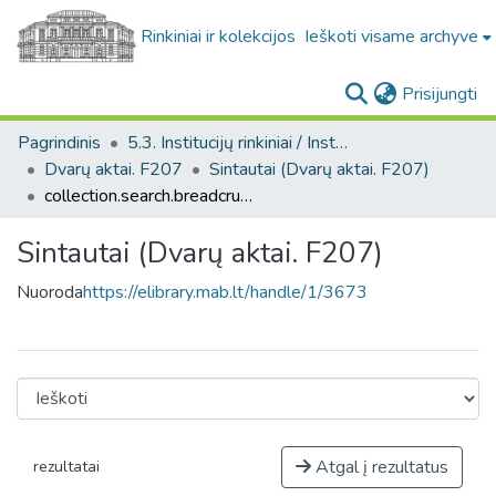
Rinkiniai ir kolekcijos
Ieškoti visame archyve
(c
Prisijungti
Pagrindinis
5.3. Institucijų rinkiniai / Institutional collections
Dvarų aktai. F207
Sintautai (Dvarų aktai. F207)
collection.search.breadcrumbs
Sintautai (Dvarų aktai. F207)
Nuoroda
https://elibrary.mab.lt/handle/1/3673
Atgal į rezultatus
rezultatai