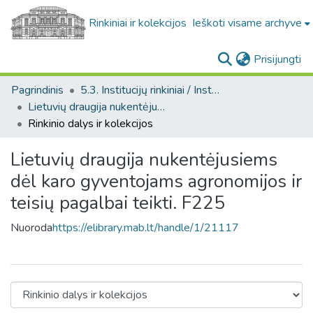
Rinkiniai ir kolekcijos
Ieškoti visame archyve
(c
Prisijungti
Pagrindinis
5.3. Institucijų rinkiniai / Institutional collections
Lietuvių draugija nukentėjusiems dėl karo gyventojams agronomijos ir teisių pagalbai teikti. F225
Rinkinio dalys ir kolekcijos
Lietuvių draugija nukentėjusiems
dėl karo gyventojams agronomijos ir
teisių pagalbai teikti. F225
Nuoroda
https://elibrary.mab.lt/handle/1/21117