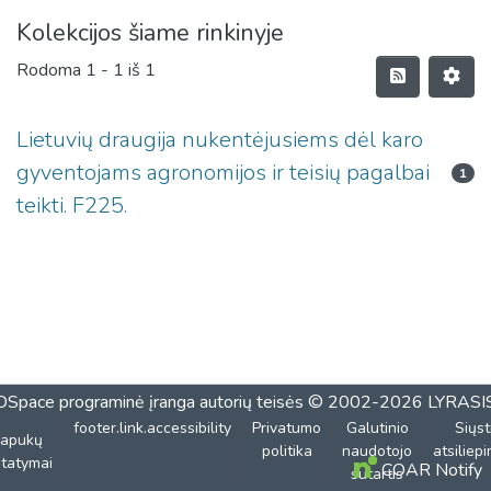
Kolekcijos šiame rinkinyje
Rodoma
1 - 1 iš 1
Lietuvių draugija nukentėjusiems dėl karo
gyventojams agronomijos ir teisių pagalbai
1
teikti. F225.
DSpace programinė įranga
autorių teisės © 2002-2026
LYRASI
footer.link.accessibility
Privatumo
Galutinio
Siųst
lapukų
politika
naudotojo
atsiliep
tatymai
COAR Notify
sutartis