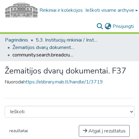
Rinkiniai ir kolekcijos
Ieškoti visame archyve
(c
Prisijungti
Pagrindinis
5.3. Institucijų rinkiniai / Institutional collections
Žemaitijos dvarų dokumentai. F37
community.search.breadcrumbs
Žemaitijos dvarų dokumentai. F37
Nuoroda
https://elibrary.mab.lt/handle/1/3719
Atgal į rezultatus
rezultatai