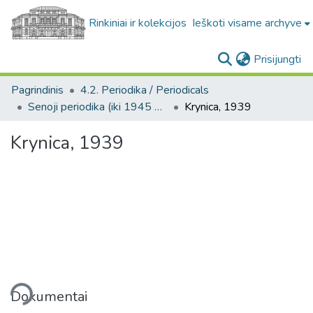
Rinkiniai ir kolekcijos
Ieškoti visame archyve
(c
Prisijungti
Pagrindinis
4.2. Periodika / Periodicals
Senoji periodika (iki 1945 m.) / Old periodicals (pre-1945)
Krynica, 1939
Krynica, 1939
liama...
Dokumentai