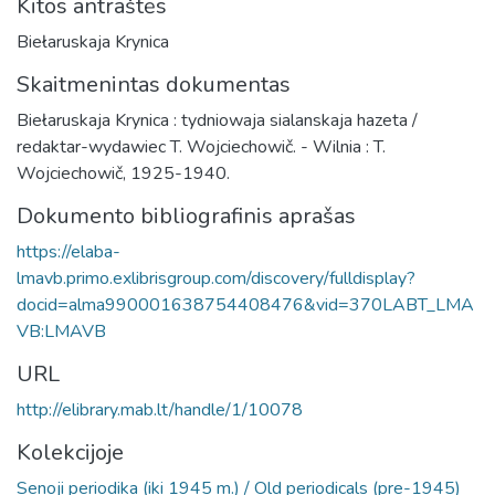
Kitos antraštės
Biełaruskaja Krynica
Skaitmenintas dokumentas
Biełaruskaja Krynica : tydniowaja sialanskaja hazeta /
redaktar-wydawiec T. Wojciechowič. - Wilnia : T.
Wojciechowič, 1925-1940.
Dokumento bibliografinis aprašas
https://elaba-
lmavb.primo.exlibrisgroup.com/discovery/fulldisplay?
docid=alma990001638754408476&vid=370LABT_LMA
VB:LMAVB
URL
http://elibrary.mab.lt/handle/1/10078
Kolekcijoje
Senoji periodika (iki 1945 m.) / Old periodicals (pre-1945)