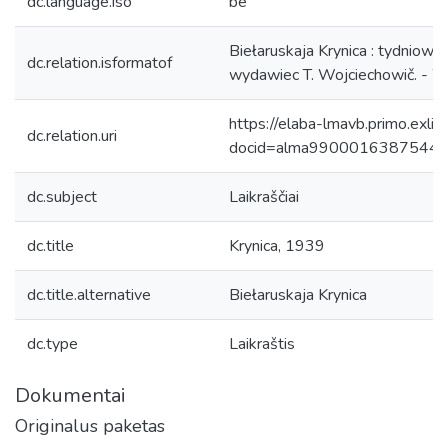
dc.language.iso
be
Biełaruskaja Krynica : tydniowaj
dc.relation.isformatof
wydawiec T. Wojciechowič. - Wi
https://elaba-lmavb.primo.exlib
dc.relation.uri
docid=alma9900016387544
dc.subject
Laikraščiai
dc.title
Krynica, 1939
dc.title.alternative
Biełaruskaja Krynica
dc.type
Laikraštis
Dokumentai
Originalus paketas