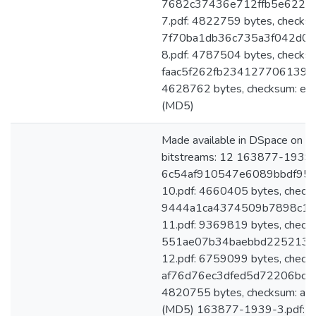
7682c37436e712ffb5e62279
7.pdf: 4822759 bytes, checks
7f70ba1db36c735a3f042d0d
8.pdf: 4787504 bytes, checks
faac5f262fb234127706139f4
4628762 bytes, checksum: e
(MD5)
Made available in DSpace on 
bitstreams: 12 163877-1939-
6c54af910547e6089bbdf951
10.pdf: 4660405 bytes, check
9444a1ca4374509b7898c11
11.pdf: 9369819 bytes, check
551ae07b34baebbd225213ec
12.pdf: 6759099 bytes, check
af76d76ec3dfed5d72206bcad
4820755 bytes, checksum: 
(MD5) 163877-1939-3.pdf: 4