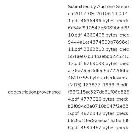
Submitted by Audronė Steponai
on 2017-09-26T08:13:03Z No.
1.pdf: 4636496 bytes, checks
6c54af910547e6089bbdf951
10.pdf: 4660405 bytes, check
9444a1ca4374509b7898c11
11.pdf: 9369819 bytes, check
551ae07b34baebbd225213ec
12.pdf: 6759099 bytes, check
af76d76ec3dfed5d72206bcad
4820755 bytes, checksum: 
(MD5) 163877-1939-3.pdf: 4
dc.description.provenance
f55f215ac327de51f06d825d
4.pdf: 4777026 bytes, checks
b2f094d3a0710b047f2e881
5.pdf: 4678942 bytes, checks
b6c5b18ec9aaeba1a35d4d84
6.pdf: 4593457 bytes, checks