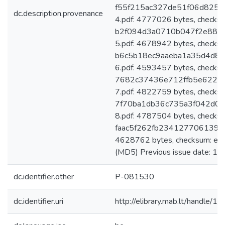
f55f215ac327de51f06d825d
dc.description.provenance
4.pdf: 4777026 bytes, checks
b2f094d3a0710b047f2e881
5.pdf: 4678942 bytes, checks
b6c5b18ec9aaeba1a35d4d84
6.pdf: 4593457 bytes, checks
7682c37436e712ffb5e62279
7.pdf: 4822759 bytes, checks
7f70ba1db36c735a3f042d0d
8.pdf: 4787504 bytes, checks
faac5f262fb234127706139f4
4628762 bytes, checksum: e
(MD5) Previous issue date: 19
dc.identifier.other
P-081530
dc.identifier.uri
http://elibrary.mab.lt/handle/1