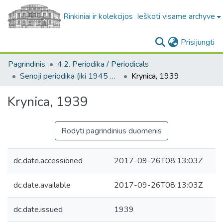
Rinkiniai ir kolekcijos
Ieškoti visame archyve
(c
Prisijungti
Pagrindinis
4.2. Periodika / Periodicals
Senoji periodika (iki 1945 m.) / Old periodicals (pre-1945)
Krynica, 1939
Krynica, 1939
Rodyti pagrindinius duomenis
dc.date.accessioned
2017-09-26T08:13:03Z
dc.date.available
2017-09-26T08:13:03Z
dc.date.issued
1939