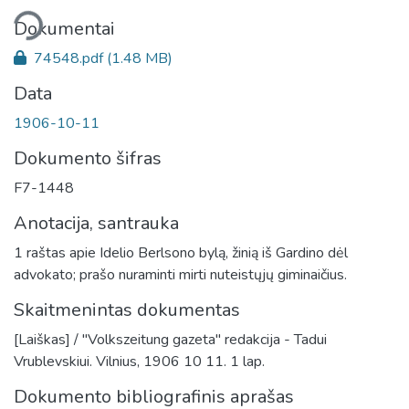
liama...
Dokumentai
74548.pdf
(1.48 MB)
Data
1906-10-11
Dokumento šifras
F7-1448
Anotacija, santrauka
1 raštas apie Idelio Berlsono bylą, žinią iš Gardino dėl
advokato; prašo nuraminti mirti nuteistųjų giminaičius.
Skaitmenintas dokumentas
[Laiškas] / "Volkszeitung gazeta" redakcija - Tadui
Vrublevskiui. Vilnius, 1906 10 11. 1 lap.
Dokumento bibliografinis aprašas