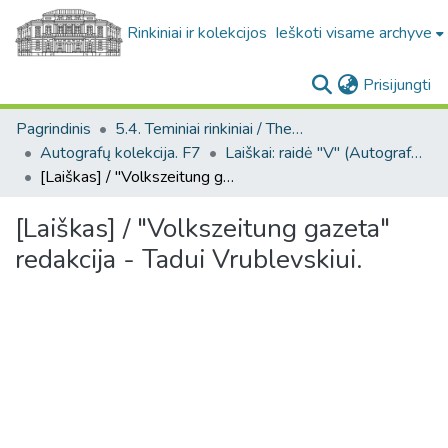
Rinkiniai ir kolekcijos
Ieškoti visame archyve
(c
Prisijungti
Pagrindinis
5.4. Teminiai rinkiniai / Thematic collections
Autografų kolekcija. F7
Laiškai: raidė "V" (Autografų kolekcija. F7)
[Laiškas] / "Volkszeitung gazeta" redakcija - Tadui Vrublevskiui.
[Laiškas] / "Volkszeitung gazeta"
redakcija - Tadui Vrublevskiui.