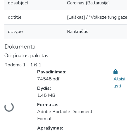
dc.subject
Gardinas (Baltarusija)
dc.title
[Laiškas] / "Volkszeitung gazeta
dc.type
Rankraštis
Dokumentai
Originalus paketas
Rodoma
1 - 1 iš 1
Pavadinimas:
74548.pdf
Atsisi
ųsti
Dydis:
1.48 MB
Įkeliama...
Formatas:
Adobe Portable Document
Format
Aprašymas: