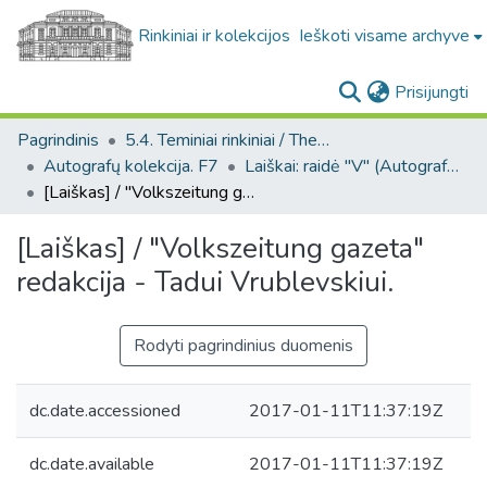
Rinkiniai ir kolekcijos
Ieškoti visame archyve
(c
Prisijungti
Pagrindinis
5.4. Teminiai rinkiniai / Thematic collections
Autografų kolekcija. F7
Laiškai: raidė "V" (Autografų kolekcija. F7)
[Laiškas] / "Volkszeitung gazeta" redakcija - Tadui Vrublevskiui.
[Laiškas] / "Volkszeitung gazeta"
redakcija - Tadui Vrublevskiui.
Rodyti pagrindinius duomenis
dc.date.accessioned
2017-01-11T11:37:19Z
dc.date.available
2017-01-11T11:37:19Z