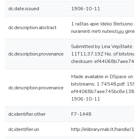
dc.date.issued
1906-10-11
1 raštas apie Idelio Berlsono by
dc.description.abstract
nuraminti mirti nuteistųjų giminai
Submitted by Lina Vepštaitė (
dc.description.provenance
11T11:37:19Z No. of bitstrea
checksum: ef44068b7aee745
Made available in DSpace on 
bitstreams: 1 74548.pdf: 155
dc.description.provenance
ef44068b7aee745bc8e138fa4a
1906-10-11
dc.identifier.other
F7-1448
dc.identifier.uri
http://elibrary.mab.lt/handle/1