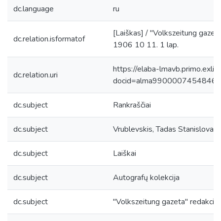
dc.language
ru
[Laiškas] / "Volkszeitung gazeta"
dc.relation.isformatof
1906 10 11. 1 lap.
https://elaba-lmavb.primo.exlib
dc.relation.uri
docid=alma9900007454846
dc.subject
Rankraščiai
dc.subject
Vrublevskis, Tadas Stanislova
dc.subject
Laiškai
dc.subject
Autografų kolekcija
dc.subject
"Volkszeitung gazeta" redakcija