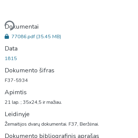
liama...
Dokumentai
77086.pdf
(35.45 MB)
Data
1815
Dokumento šifras
F37-5934
Apimtis
21 lap. ; 35x24,5 ir mažiau.
Leidinyje
Žemaitijos dvarų dokumentai. F37, Beržėnai.
Dokumento bibliografinis aprašas