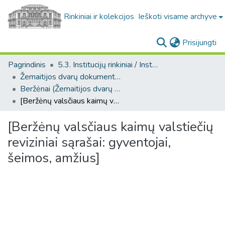
Rinkiniai ir kolekcijos
Ieškoti visame archyve
(c
Prisijungti
Pagrindinis
5.3. Institucijų rinkiniai / Institutional collections
Žemaitijos dvarų dokumentai. F37
Beržėnai (Žemaitijos dvarų dokumentai. F37)
[Beržėnų valsčiaus kaimų valstiečių reviziniai sąrašai: gyventojai, šeimos, amžius]
[Beržėnų valsčiaus kaimų valstiečių
reviziniai sąrašai: gyventojai,
šeimos, amžius]