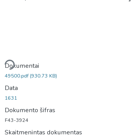
liama...
Dokumentai
49500.pdf
(930.73 KB)
Data
1631
Dokumento šifras
F43-3924
Skaitmenintas dokumentas