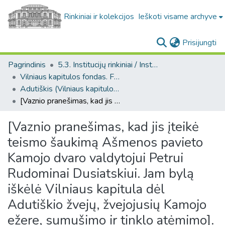
Rinkiniai ir kolekcijos
Ieškoti visame archyve
(c
Prisijungti
Pagrindinis
5.3. Institucijų rinkiniai / Institutional collections
Vilniaus kapitulos fondas. F43
Adutiškis (Vilniaus kapitulos fondas. F43. Bažnytinės valdos)
[Vaznio pranešimas, kad jis įteikė teismo šaukimą Ašmenos pavieto Kamojo dvaro valdytojui Petrui Rudominai Dusiatskiui. Jam bylą iškėlė Vilniaus kapitula dėl Adutiškio žvejų, žvejojusių Kamojo ežere, sumušimo ir tinklo atėmimo].
[Vaznio pranešimas, kad jis įteikė
teismo šaukimą Ašmenos pavieto
Kamojo dvaro valdytojui Petrui
Rudominai Dusiatskiui. Jam bylą
iškėlė Vilniaus kapitula dėl
Adutiškio žvejų, žvejojusių Kamojo
ežere, sumušimo ir tinklo atėmimo].