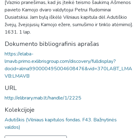
[Vaznio pranešimas, kad jis įteikė teismo šaukimą Ašmenos
pavieto Kamojo dvaro valdytojui Petrui Rudominai
Dusiatskiui. Jam bylą iškėlė Vilniaus kapitula dėl Adutiškio
žvejų, žvejojusių Kamojo ežere, sumušimo ir tinklo atėmimo].
1631. 1 lap.
Dokumento bibliografinis aprašas
https://elaba-
lmavb.primo.exlibrisgroup.com/discovery/fulldisplay?
docid=alma990000495004608476&vid=370LABT_LMA
VB:LMAVB
URL
http://elibrary.mab.lt/handle/1/2225
Kolekcijoje
Adutiškis (Vilniaus kapitulos fondas. F43. Bažnytinės
valdos)